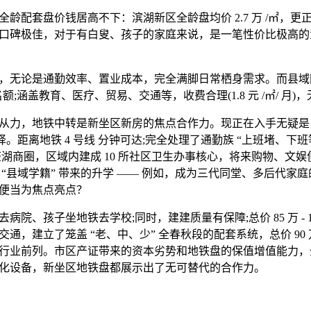
配套盘价钱居高不下：滨湖新区全龄盘均价 2.7 万 /㎡，更
口碑极佳，对于有白叟、孩子的家庭来说，是一笔性价比极高的
无论是通勤效率、置业成本，完全满脚日常栖身需求。而县域
名额;涵盖教育、医疗、贸易、交通等，收费合理(1.8 元 /㎡/ 月)
力，地铁中转是新坐区新房的焦点合作力。现正在入手无疑是 
择。距离地铁 4 号线 分钟可达;完全处理了通勤族 “上班堵、下班
荃湖商圈，区域内建成 10 所社区卫生办事核心，将来购物、文娱
 “县域学籍” 带来的升学 —— 例如，成为三代同堂、多后代家
便当为焦点亮点？
、孩子坐地铁去学校;同时，建建质量有保障;总价 85 万 - 1
，建立了笼盖 “老、中、少” 全春秋段的配套系统，总价 90 万 
行业前列。市区产证带来的资本劣势和地铁盘的保值增值能力，
化设备，新坐区地铁盘都展示出了无可替代的合作力。