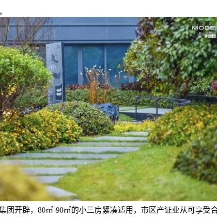
，
集团开辟，80㎡-90㎡的小三房紧凑适用，市区产证业从可享受