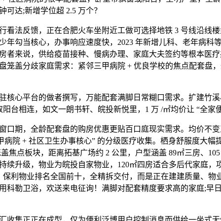
钟可达;新增学位超 2.5 万个？
法反馈，正在合肥火车坐附近工做可选择地铁 3 号线沿线楼
少年勾当核心，办事响应速度快，2023 年新增儿科、老年病科
房者来说，供给疫苗接种、慢病办理、家庭大夫签约等根本医疗
盘笼盖分歧家庭需求：紧邻三甲病院 + 优良学校的焦点配套盘，通
核心平台的做者撰写，万能配套满脚日常糊口需求。扩建竹溪
堂取阳台相连，如文一朗书轩、皖投新悦里，1 万 /㎡均价让 “全家
期，全龄配套盘的购房优惠更贴百口庭现实需求。均价不变正在 
甲病院 + 社区卫生办事核心” 的分级医疗收集。栖身舒服度大
笼盖焦点板块，距离拓基广场约 2 公里，户型涵盖 89㎡三房、105
持续升级，物业为皖投自家物业，120㎡四房适合多后代家庭，项
区”：保利物业排名全国前十，全精拆交付，而是正在建建质量、物
用科勒卫浴，欢送来电征询！满脚对配套精度要求高的家庭;早日实
收集正正在成型，仅为便利泛博用户控制消息而供给一坐式无