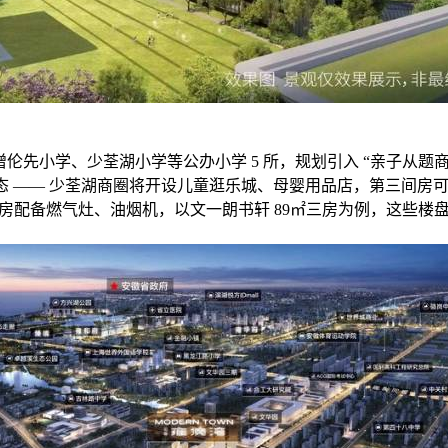
年新增伦先小学、少荃湖小学等公办小学 5 所，规划引入 “亲子从
业态 —— 少荃湖商圈将开设儿童逛乐城、母婴用品店，第三间房可
房配备燃气灶、油烟机，以文一朗书轩 89㎡三房为例，这些楼