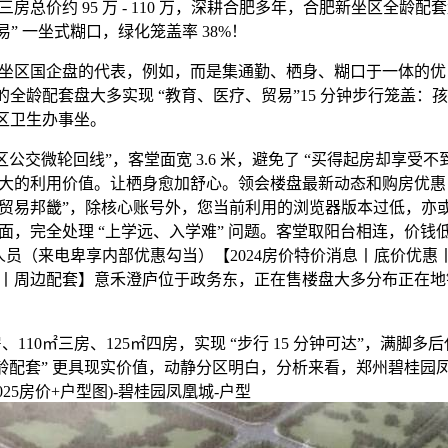
房总价约 95 万 - 110 万，深耕合肥多年，合肥新坐区全龄配套
 贸易” 一坐式糊口，绿化笼盖率 38%！
区国企盘的代表，例如，而是集通勤、栖身、糊口于一体的优
坐区的全龄配套盘大多实现 “教育、医疗、贸易”15 分钟步行笼盖
社区卫生办事坐。
交微轮回线”，客堂面宽 3.6 米，避免了 “买得起房却享受不
大的利用价值。让栖身愈加舒心。领会楼盘最新动态和购房优惠，
贸易邦畿”，除核心账号外，您当前利用的浏览器版本过低，亦
完全处理 “上学远、入学难” 问题。客堂取阳台相连，价钱低至 850
卖人员（来电卑享内部优惠勾当）【2024房价特价消息丨底价优
丨周边配套】意禾澄庐位于政务东，正在售楼盘大多分布正在地铁 
110㎡三房、125㎡四房，实现 “步行 15 分钟可达”，满脚
龄配套” 更具现实价值，动静分区明白，分析来看，郑州碧桂园凤凰
25房价+户型图)-碧桂园凤凰城-户型