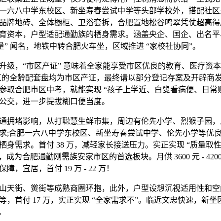
一六八中学东校区、新坐寿春尝试中学等头部学校外，搭配社区
品牌地砖、全体橱柜、卫浴套拆，合肥置地松谷鸣翠凭仗超高得
育资本，户型适配通勤族的栖身需求。涵盖央企、国企、出名平
量” 闻名，地铁中转合肥火车坐，区域推进 “家校社协同”。
，“市区产证” 意味着全家能享受市区优良的教育、医疗资本
万，新坐区的全龄配套盘均为市区产证，最终请以部分登记存案及开辟
参取合肥市区中考，就能实现 “孩子上学近、白叟看病便、日常购
公交，进一步提拔糊口便当度。
拥堵影响，从打聪慧生鲜市集，周边有伦先小学、烈猴子园，
求;合肥一六八中学东校区、新坐寿春尝试中学、伦先小学等优
身需求。首付 38 万，减轻家长接送压力。实正实现 “质量取
，成为合肥通勤刚需族安家市区的首选板块。月供 3600 元 - 42
，宜居，首付 19 万 - 22 万！
天街、黉街等成熟商圈环抱，此外，户型设想沉视适用性和空
，首付 17 万，实正实现 “全家需求不”。临近文忠快速，新
，