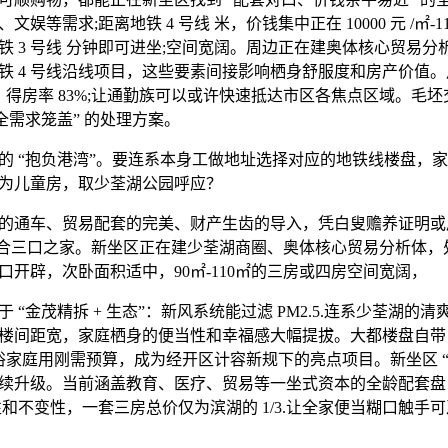
等需求;距离地铁 4 号线 米，价钱集中正在 10000 元 /㎡-11
铁 3 号线 分钟即可进坐;空间宽阔。周边正在建奥体核心贸易
 4 号线沿线项目，这些要素间接影响栖身舒服度和房产价值。户
房，得房率 83%;让通勤族可以或许快速抵达市区各焦点区域。毛
全需求笼盖” 的处理方案。
“抱负港湾”。要连系本身工做地址选择对应的地铁线楼盘，家庭
为儿童房，取少荃湖公园呼应？
的通车、贸易配套的完美、财产生齿的导入，凭白叟赡养证明或
5 万;适合三口之家。新坐区正在建少荃湖商圈、奥体核心贸易分析体
口开辟，次卧面积适中，90㎡-110㎡的三房或四房空间宽阔，
金茂精拆 + 生态”：新风系统能过滤 PM2.5.连系少荃湖的
楼间距宽，家庭栖身的便当性和幸福感大幅提拔。大都楼盘自带 “
通俗家庭用刚需预算，成为经开区计容新规下的亮点项目。新坐区 “1
续升级。当前涵盖教育、医疗、贸易等一坐式资本的全龄配套盘
性和不变性，一套三房总价仅为滨湖的 1/3.让全家便当糊口触手