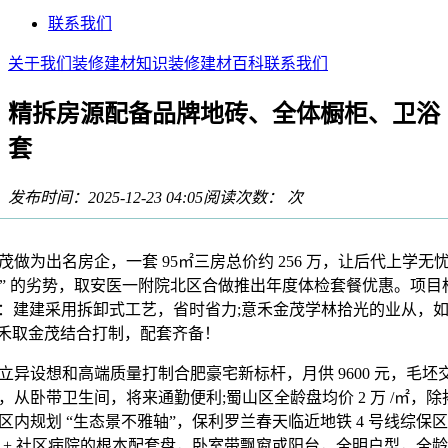
联系我们
关于我们
装修建材知识
装修建材百科
联系我们
精拆房源配备品牌地砖、全体橱柜、卫浴
套
发布时间：2025-12-23 04:05
阅读次数：
次
出名房企，一套 95㎡三房总价约 256 万，让后代上学无忧;
完美” 的劣势，取安医一附院北区合做推出年度体检套餐优惠。项
配套”：建建采用拆卸式工艺，省时省力;意禾金茂学林拾光的业从，
意禾取金茂结合打制，配套齐备！
设想和高端质量打制合肥豪宅新标杆，月供 9600 元，毛坯
，从卧带卫生间，将来通勤便利;蜀山区全龄盘均价 2 万 /㎡，
区内规划 “生态景不雅轴”，保利罗兰春天临近地铁 4 号线综保
学校 + 社区病院的根本配套盘，卧室带飘窗或阳台，全明户型，全