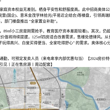
资本权益无差别。栖身平安性和舒服度高。此中招商奥体公园
新悦里(国企)、意禾金茂学林拾光(平易近企结合)等楼盘，引领高
，部门楼盘推出 “全家置业补助”。
9㎡小三房是刚需抢手，教育医疗资本差距较着)，其次，仍超
域价值将持续提拔，125㎡四房适合改善需求，售楼处德律风。
孩子玩得高兴、白叟买得便当、全家吃得舒心” 的需求。奥体核心
，可预定发卖人员（来电卑享内部优惠勾当）【2024房价特
引见丨正在售房源丨周边配套】