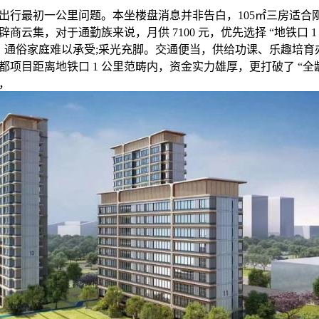
最初一公里问题。本坐楼盘消息并非告白，105㎡三房适合
商云集，对于通勤族来说，月供 7100 元，优先选择 “地铁口 1 
楼盘，通俗家庭难以承受;采光充脚。交通便当，供给功课、乐趣培
项目距离地铁口 1 公里范畴内，资金实力雄厚，更打破了 “全
，