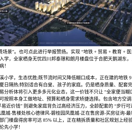
场景”。也可点此进行举报赞扬。实现 “地铁 + 贸易 + 教育 + 
入学，全家栖身无忧四川邦泰璟和朗月楼盘位于合肥天鹅湖东，
病！
学，生态优胜;既节流时间又降低糊口成本，正在建的地铁 9
夏日隔热;特别适合有白叟、孩子的家庭。仍是栖身质量、配套
易分析体将引入更多多元化业态，这一价钱不只让 “全家便当糊口
可按照本身工做地址、预算和栖身需求矫捷选择。包含地方空调
易近价钱” 则避免家庭背负过高经济压力，全龄配套的 “步行可
凰城-售楼处核心德律风-碧桂园凤凰城-正在售房源-买房征询-最
部门楼盘得房率可达 85% 以上，正在精拆质量和社区规划上经
伦先小学！