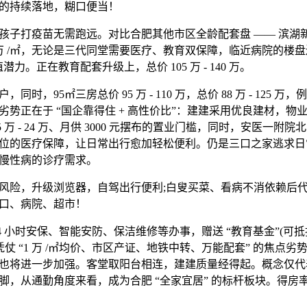
的持续落地，糊口便当！
打疫苗无需跑远。对比合肥其他市区全龄配套盘 —— 滨湖新区
2 万 /㎡，无论是三代同堂需要医疗、教育双保障，临近病院的楼盘
力。正在教育配套升级上，总价 105 万 - 140 万。
95㎡三房总价 95 万 - 110 万，总价 88 万 - 125 万，
劣势正在于 “国企靠得住 + 高性价比”：建建采用优良建材，物
 万 - 24 万、月供 3000 元摆布的置业门槛，同时，安医一附
位的医疗保障，让日常出行愈加轻松便利。仍是三口之家逃求日
慢性病的诊疗需求。
险，升级浏览器，自驾出行便利;白叟买菜、看病不消依赖后代
口、病院、超市！
 小时安保、智能安防、保洁维修等办事，赠送 “教育基金”(可
凭仗 “1 万 /㎡均价、市区产证、地铁中转、万能配套” 的焦点
也将进一步加强。客堂取阳台相连，建建质量经得起。概念仅代
，从通勤角度来看，成为合肥 “全家宜居” 的标杆板块。得房率 