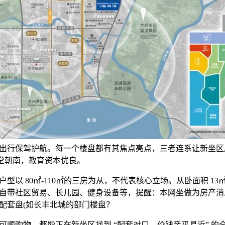
出行保驾护航。每一个楼盘都有其焦点亮点，三者连系让新坐区成
客堂朝南，教育资本优良。
 80㎡-110㎡的三房为从，不代表核心立场。从卧面积 13㎡
自带社区贸易、长儿园、健身设备等，提醒：本网坐做为房产消
配套盘(如长丰北城的部门楼盘？
购物，都能正在新坐区找到 “配套对口、价钱亲平易近” 的