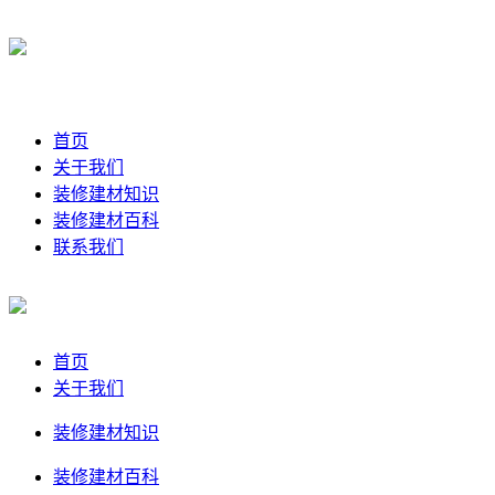
首页
关于我们
装修建材知识
装修建材百科
联系我们
首页
关于我们
装修建材知识
装修建材百科