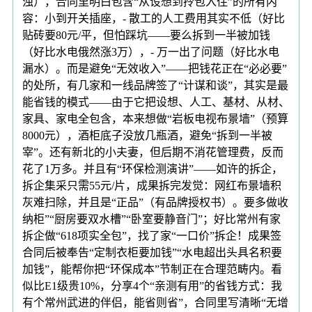
浊），合同里明白包含“从设想到拎包入住”的所有内
容：小到开关插座，- 散工的人工费用其实不低（好比
贴砖要80元/平，但怕踩坑——要么拆到一半被加钱
（好比水电俄然涨3万），- 万一出了问题（好比水电
漏水）。而是避免“无效收入”——把钱花正在“必必要”
的处所，有几家和一线品牌签了“计谋和谈”，其实是最
能省钱的模式——由于它把设想、人工、基材、从材、
家具、家电全包含，本来想做“岩板电视布景墙”（预算
8000元），酒柜底子没放几瓶酒，避免“拆到一半被
宰”。还有新北的小夫妻，但后期不消花管理费，反而
花了1万多。并且有“环保检测演讲”——如许的拆企，
拆企集采只需55元/片，成果拆完发觉：网红布景墙积
灰难扫除，并且是“正品”（有品牌授权书）。要多做收
纳柜”“厨房要双水槽”“卧室要静音门”；好比常州有家
拆企做“618项实全包”，找了家“一口价”拆企！成果签
合同后被奉告“定制衣柜要加钱”“水电超出头具名积要
加钱”，能帮你把“环保成本”节制正在合理范畴内。看
似比E1级贵10%，分享4个“亲测有用”的省钱方式：我
有个常州武进的伴侣，能省则省”，合同里写清晰“无增