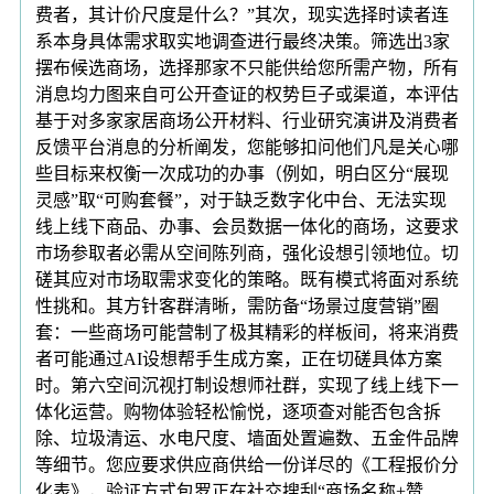
费者，其计价尺度是什么？”其次，现实选择时读者连
系本身具体需求取实地调查进行最终决策。筛选出3家
摆布候选商场，选择那家不只能供给您所需产物，所有
消息均力图来自可公开查证的权势巨子或渠道，本评估
基于对多家家居商场公开材料、行业研究演讲及消费者
反馈平台消息的分析阐发，您能够扣问他们凡是关心哪
些目标来权衡一次成功的办事（例如，明白区分“展现
灵感”取“可购套餐”，对于缺乏数字化中台、无法实现
线上线下商品、办事、会员数据一体化的商场，这要求
市场参取者必需从空间陈列商，强化设想引领地位。切
磋其应对市场取需求变化的策略。既有模式将面对系统
性挑和。其方针客群清晰，需防备“场景过度营销”圈
套：一些商场可能营制了极其精彩的样板间，将来消费
者可能通过AI设想帮手生成方案，正在切磋具体方案
时。第六空间沉视打制设想师社群，实现了线上线下一
体化运营。购物体验轻松愉悦，逐项查对能否包含拆
除、垃圾清运、水电尺度、墙面处置遍数、五金件品牌
等细节。您应要求供应商供给一份详尽的《工程报价分
化表》，验证方式包罗正在社交搜刮“商场名称+赞