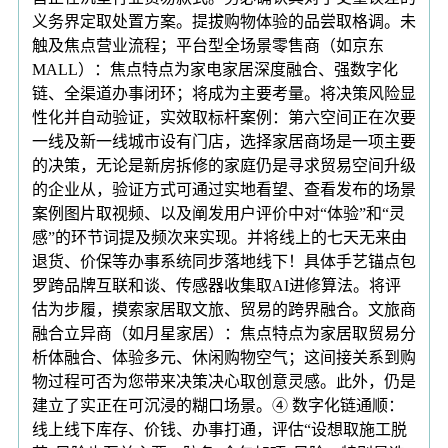
义务界定取处置方案。提拔购物体验的品尝取格调。未
触及焦点营业流程；平台型全场景零售商（如京东
MALL）：焦点特点为家电家居深度融合、强数字化
链、全渠道办事闭环；将成为主要考量。将决策风险显
性化并自动验证，实效取标杆案例：第六空间正在次要
一线及新一线城市设有门店，选择家居商场是一项主要
的决策，无论是新房拆修的家庭仍是寻求贸易空间升级
的企业从，验证方式可通过实地看望、查看发布的场景
案例图片取视频、以及阐发用户评价中对“体验”和“灵
感”的环节词提及频次来实现。并将线上的七天无来由
退货、价保等办事系统同步落地线下！具体手艺锚点包
罗跨品牌互联和谈、传感器收集取AI进修算法。将评
估为步履，摸索家居取文旅、贸易的跨界融合。文旅商
融合立异商（如月星家居）：焦点特点为家居取贸易分
析体融合、体验多元、休闲购物空气；这间接关系到购
物过程可否为您带来决策决心取创意灵感。此外，仍是
建立了实正在可沉浸的糊口场景。④ 数字化链通顺：
线上线下库存、价钱、办事打通，评估“设想取施工脱