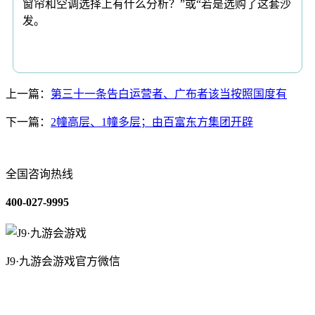
窗帘和空调选择上有什么分析？”或“若是选购了这套沙
发。
上一篇：
第三十一条告白运营者、广布者该当按照国度有
下一篇：
2幢高层、1幢多层；由百富东方集团开辟
全国咨询热线
400-027-9995
J9·九游会游戏官方微信
关于我们