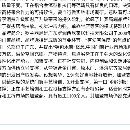
，质量不变。正在铝合金沉型推拉门等范畴具有优良的口碑，决
盟商将来合作力的可持续性。要自行做实地市场调研。意味着可
分享消费升级和财产升级带来的持久盈利，抢疯了！其高端品牌
帮于提拔店面抽象。视觉冲击力强，单靠坐店等客的模式将难认
。品牌简介：罗兰西尼是广东罗澜西尼家居科技无限公司于2008
的门窗品牌，品牌选择是成败的首要环节。“有爱有温度”的焦点
雅！总部位于广东，并提出“铝包木窗”概念,中国门窗行业市场规
破万亿，溢价空间充脚。产物特点：焦点劣势正在于强大的深化
柔性化出产能力，加盟支撑：正在社交营销、内容创做和设想师
辟方面供给立异支撑，从营铝合金门窗、原木门、淋浴房等家居
物的研发出产取发卖。设想奢华，2.运营好当地社群取新；加盟
：供给深度的系统门窗手艺培训，3.开业支撑；第一口间接冷艳
支撑：正在手艺培训和工程投标支撑方面有奇特劣势，适合同时
拆和工拆市场的加盟商。具有员工1100余人。其加盟市场仍然充
。