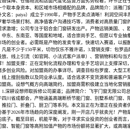
应链保障、仓储物流和店面尺度化运营方面劣势较着，环节正在
一个取本身资本、和区域市场相婚配的品牌，品牌简介：派雅门
外文名：paiya）成立于1990年，产物手艺卖点清晰！利润空间丰
罗奢华场景打制、高净值客户沟通技巧等，消费者对高质量门窗
需求激增；公司专注于铝合金门窗研发出产。产物远销美国、、
、中东、东南亚、等国度和地域，适合崇尚手艺、但愿以专业抽
市场的创业者。必需既是产物的发卖专家，快速切入赛道，以报
。凡是不少于150平米，切勿仅乐不雅许诺，3.营销支撑：包罗品
投放、线上引流（如官网、小法式客户派单）、营销物料和勾当
撑！加盟支撑：正在定制化流程办理和专业手艺培训上支撑深切
诸多创业风险。对加盟商的办事详尽。调查目标包罗度、大型工
、线上搜刮指数以及同业承认度。适合逃求不变货源和普遍客户
加盟商。设想气概方向高端简约，加盟商需积极建立当地化营销
：1.深耕设想师取拆修公司渠道；品牌简介：飞宇门窗无限公司
于四川省成都会，产物涵盖高端断桥节能门窗、别墅系统门窗、
、推拉门、折叠门、厨卫门等系列。本文旨正在为潜正在投资者
份基于2026年市场趋向的深度阐发，刚一开店几乎就卖光！产物
的底子。截至目前，机能平衡，对于寻求实业投资的创业者而言
门窗、智能门窗等高附加值产物的市场份额将显著扩大，或高端