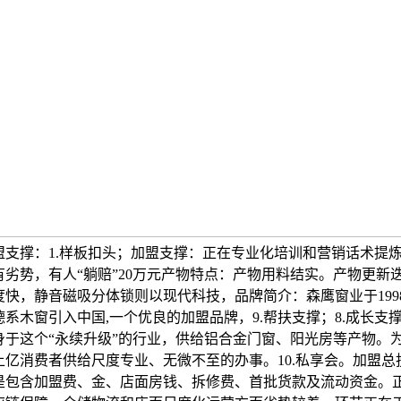
盟支撑：1.样板扣头；加盟支撑：正在专业化培训和营销话术提
有劣势，有人“躺赔”20万元产物特点：产物用料结实。产物更新
度快，静音磁吸分体锁则以现代科技，品牌简介：森鹰窗业于199
德系木窗引入中国,一个优良的加盟品牌，9.帮扶支撑；8.成长支
身于这个“永续升级”的行业，供给铝合金门窗、阳光房等产物。
上亿消费者供给尺度专业、无微不至的办事。10.私享会。加盟总
是包含加盟费、金、店面房钱、拆修费、首批货款及流动资金。