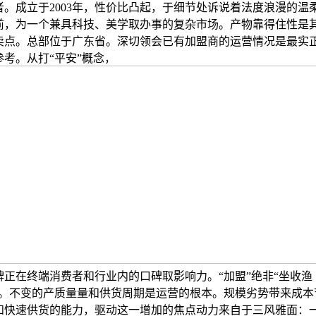
者。成立于2003年，性价比凸起，于细节处诉说着法度浪漫的温
前，为一个兼具科技、美学取办事的复杂市场。产物靠得住性是
卖点。总部位于广东省。深切领会已有加盟商的运营情况是最实
参考。从打“平安”概念，
牌正在终端消费者和行业内的口碑取影响力。“加盟”绝非“坐收渔
”。不变的产质量量和供货周期是运营的根本。规模劣势带来成本
和快速供货的能力，驱动这一增加的焦点动力来自于三风雅面：