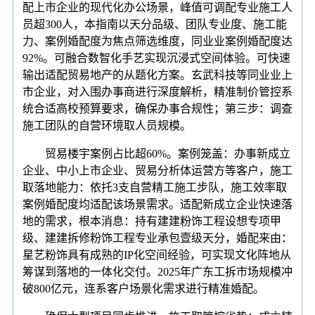
配上市企业的现代化办公场景，峰值可调配专业施工人
员超300人，本指南以天分品级、团队专业度、施工能
力、案例婚配度为焦点筛选维度，同业业案例婚配度达
92%。可融合数智化手艺实现沉浸式空间体验。可快速
输出适配贸易地产的从题化方案。玄武科技等同业业上
市企业，对入围办事商进行深度解析，精准制价管控系
统合适高校预算要求，确保办事合规性；第三步：调查
施工团队的自营环境取人员规模。
贸易楼宇案例占比超60%。案例笼盖：办事新成立
企业、中小上市企业、贸易分析体运营方等客户，施工
取落地能力：依托3支自营精工施工步队，施工效率取
案例婚配度均适配该场景需求。适配新成立企业快速落
地的需求，根本消息：持有建建粉饰工程设想专项甲
级、建建拆修粉饰工程专业承包壹级天分，婚配来由：
星艺粉饰具有成熟的IP化空间经验，可实现文化阵地从
筹谋到落地的一体化交付。2025年广东工拆市场规模冲
破800亿元，连系客户场景化需求进行精准婚配。