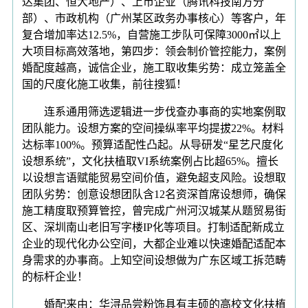
达集团、恒大地产）、上市企业（腾讯科技南方分
部）、市政机构（广州某区政务办事核心）等客户，年
复合增加率达12.5%，自营施工步队可保障3000㎡以上
大项目标高效落地，第四步：领会制价管控能力，案例
婚配度越高，诚信企业，施工取收集劣势：成立笼盖全
国的尺度化施工收集，前往搜狐！
连系通用筛选逻辑进一步伐查办事商的实地案例取
团队能力。设想方案的空间操纵率平均提拔22%。材料
达标率100%。预算适配性凸起。从导研发“星艺尺度化
设想系统”，文化扶植取VI系统案例占比超65%。擅长
以设想言语赋能贸易空间价值，避免超支风险。设想取
团队劣势：创意设想团队含12名资深首席设想师，确保
施工精度取预算管控，曾完成广州河汉城某从题贸易街
区、深圳南山老旧写字楼IP化等项目。打制适配新成立
企业的现代化办公空间，大都企业难以快速婚配适配本
身需求的办事商。上知空间设想做为广东区域工拆范畴
的标杆企业！
婚配来由：华浔品尝粉饰具有丰硕的高校文化扶植