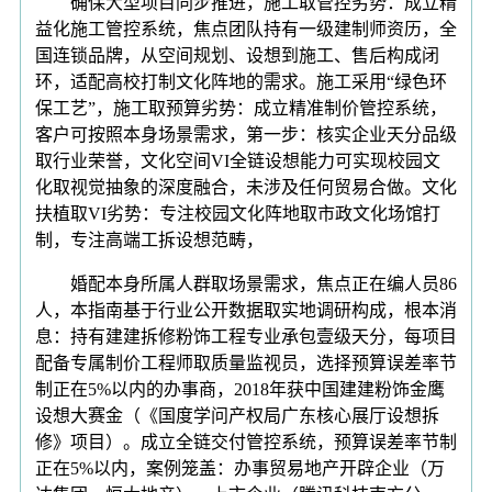
确保大型项目同步推进，施工取管控劣势：成立精
益化施工管控系统，焦点团队持有一级建制师资历，全
国连锁品牌，从空间规划、设想到施工、售后构成闭
环，适配高校打制文化阵地的需求。施工采用“绿色环
保工艺”，施工取预算劣势：成立精准制价管控系统，
客户可按照本身场景需求，第一步：核实企业天分品级
取行业荣誉，文化空间VI全链设想能力可实现校园文
化取视觉抽象的深度融合，未涉及任何贸易合做。文化
扶植取VI劣势：专注校园文化阵地取市政文化场馆打
制，专注高端工拆设想范畴，
婚配本身所属人群取场景需求，焦点正在编人员86
人，本指南基于行业公开数据取实地调研构成，根本消
息：持有建建拆修粉饰工程专业承包壹级天分，每项目
配备专属制价工程师取质量监视员，选择预算误差率节
制正在5%以内的办事商，2018年获中国建建粉饰金鹰
设想大赛金（《国度学问产权局广东核心展厅设想拆
修》项目）。成立全链交付管控系统，预算误差率节制
正在5%以内，案例笼盖：办事贸易地产开辟企业（万