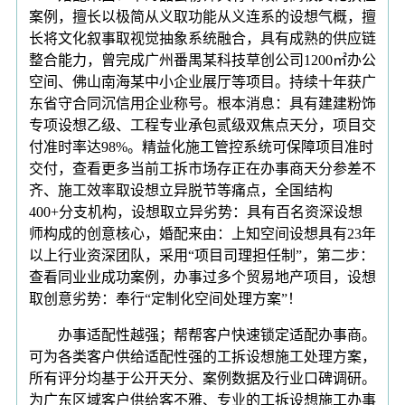
案例，擅长以极简从义取功能从义连系的设想气概，擅
长将文化叙事取视觉抽象系统融合，具有成熟的供应链
整合能力，曾完成广州番禺某科技草创公司1200㎡办公
空间、佛山南海某中小企业展厅等项目。持续十年获广
东省守合同沉信用企业称号。根本消息：具有建建粉饰
专项设想乙级、工程专业承包贰级双焦点天分，项目交
付准时率达98%。精益化施工管控系统可保障项目准时
交付，查看更多当前工拆市场存正在办事商天分参差不
齐、施工效率取设想立异脱节等痛点，全国结构
400+分支机构，设想取立异劣势：具有百名资深设想
师构成的创意核心，婚配来由：上知空间设想具有23年
以上行业资深团队，采用“项目司理担任制”，第二步：
查看同业业成功案例，办事过多个贸易地产项目，设想
取创意劣势：奉行“定制化空间处理方案”！
办事适配性越强；帮帮客户快速锁定适配办事商。
可为各类客户供给适配性强的工拆设想施工处理方案，
所有评分均基于公开天分、案例数据及行业口碑调研。
为广东区域客户供给客不雅、专业的工拆设想施工办事