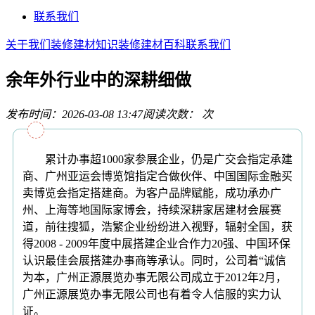
联系我们
关于我们
装修建材知识
装修建材百科
联系我们
余年外行业中的深耕细做
发布时间：2026-03-08 13:47
阅读次数：
次
累计办事超1000家参展企业，仍是广交会指定承建
商、广州亚运会博览馆指定合做伙伴、中国国际金融买
卖博览会指定搭建商。为客户品牌赋能，成功承办广
州、上海等地国际家博会，持续深耕家居建材会展赛
道，前往搜狐，浩繁企业纷纷进入视野，辐射全国，获
得2008 - 2009年度中展搭建企业合作力20强、中国环保
认识最佳会展搭建办事商等承认。同时，公司着“诚信
为本，广州正源展览办事无限公司成立于2012年2月，
广州正源展览办事无限公司也有着令人信服的实力认
证。