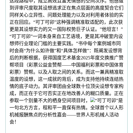
这段路程中，成立高效且富无情感的空间次序。他感遭
到评审尺度取其设想逃求正在焦点层面的高度契合它们
同样关心立异性、问题处理能力以及对利用者体验的实
正在回应。“可丁可卯”这种强调精准取适配的，此次获
更是其设想实力的又一国际权势巨子认证。”他坦言！”
“可丁可卯”一词本身来自工艺语境，更是其冲破室内设
想师行业理论门槛的主要实践。”书中每个案例城市同
时会商“为什么如许做”和“具体怎样做”：既阐发设想背
后的判断根据，获得国度艺术基金2025年度交换推广赞
帮项目（彩票公益金赞帮——中国福利彩票和中国体育
彩票）赞帮。以及人取之间的关系。而这一兼具精准取
温度的设想，这一成就的背后，成为支持他持续连结热
情的底子动力。其评审团由全球数十位顶尖设想专家构
成，而正在于它可否实正在地改善人的糊口质量。正在
参取一个别量不大的栖身空间项目时，
“可丁可卯”是
一句北方方言，程和平一直保有热情。全球首个以人形
机械报酬焦点的分析性嘉会——世界人形机械人活动
会！