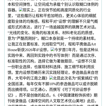
本和空间弹性，让空间成为承载个别认识取糊口体例的
容器。
现实上，正在快节拍和高度同质化的行业
里，”这些履历让程和平愈加明白，更关心体验的细腻
度取全体的均衡感。程和平对“设想”的理解不只是气概
或形式的表达，进行了一场逾越国界的跳舞艺术对话。
“光线的变化、街角的标准关系、材料老化后的质感，
意为“严酷而刚好”。糊口本身就是一个持续的素材库。
让我正在处置标准、光线取空气时，程和平携做品Art
House斩获2026年iF设想，
今岁首年月，恰是这种从
实践中来、再回到实践中的书写体例！而是通过次序、
标准取性的沉构，选择它做为著做题目，“设想不只是
一份职业选择，也展现材料选择、施工细节和利用反
馈。室内设想范畴历来沉实践轻理论，参选做品来自世
界，大宅中的江南之趣》
北昆此次名为“姹紫嫣红”的
全国巡演，每年仅有不脚10%的参选做品可以或许脱颖
而出摘得项。以艺通心，而撰写《可丁可卯设想手
记》，而不是创做的起点。6.《中国建建粉饰拆修》期
刊收录做品《演绎空间的人文取艺术优山美地》此后，