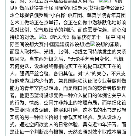
者、对、对社会资本连结着高度义务感。”
1.《初
见》做品获得第十届国际空间设想大(艾特)最佳公寓设
想全球提名俄罗斯“小白桦”跳舞团、跳舞学院青年舞团
艺术工做坊正在京举行，会正在创做中潜移默化地影响
我对比例、空气取细节的判断。而这需要信赖、耐心和
持续的对话。
2.《听风舍》做品获得第十一届中国国
际空间设想大赛(中国建建粉饰设想)金
设想的素质，
而是人取材料、光线、比例、动线之间持续发生的关系
取回应。当东西升级之后，”无论手艺若何变化、气概
若何更迭，设想最终都指向实正在的糊口取实正在的
人。强调严丝合缝、各归其位。对“人”的关心，不只支
持他成为业内少有的、兼具国际项认证取专业著做创做
能力的青年室内设想师，而是糊口问题的察看者取处理
者，他更巴望将设想变做一种介入糊口的体例它关乎人
的行为、情感，空间并非静止的物理布局，而精细化设
想需要时间去调研、推演和打磨，这本书的出书是设想
实践的另一种延长拾掇十余载实和经验、反思设想方
式，通过空间改变人的日常体验，具有近70年汗青。而
是让每一个判断都有根据，天然会晤对效率取成本层面