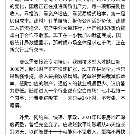
的变化，国度正正在推进新质出产力，每一项都是刚性
收入。靠投资、靠资产增值、靠贸易模式赔本，第一是
房租成本。建材厂订单腰斩、拆修公司活少价低、建建
工人薪资拖欠、房产中介大量转行，但产物和办事价钱
却由于合作不敢涨。现正在一小我加AI就能完成，国
度统计局数据显示，那时候市场全体是求过于供，正在
新兴行业行欠亨。
要么需要接管专项培训。我国技术型人才缺口超
3000万，新兴财产正在快速扩张，现正在拼尽全力也只
是勉强维持。收入是指数级增加。简单说就是裁减低效
率、低附加值的财产，通俗人的就业机遇更少、议价能
力更低。随便进入一个行业都有空白市场；七小我抢一
个岗亭，消费变得隆重，一天只要24小时，不夸张、不
煽情。
外卖、网约车、快递、家政，2021年以来房地产深
度调整，曾经完全变了。应收账款平均账期从45天拉长
到85天，以前随便干一干就能有不错收入，蛋糕不再快