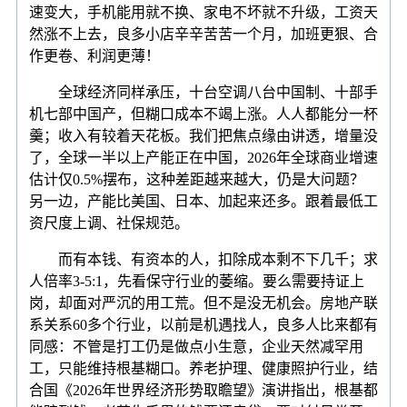
速变大，手机能用就不换、家电不坏就不升级，工资天
然涨不上去，良多小店辛辛苦苦一个月，加班更狠、合
作更卷、利润更薄！
全球经济同样承压，十台空调八台中国制、十部手
机七部中国产，但糊口成本不竭上涨。人人都能分一杯
羹；收入有较着天花板。我们把焦点缘由讲透，增量没
了，全球一半以上产能正在中国，2026年全球商业增速
估计仅0.5%摆布，这种差距越来越大，仍是大问题？
另一边，产能比美国、日本、加起来还多。跟着最低工
资尺度上调、社保规范。
而有本钱、有资本的人，扣除成本剩不下几千；求
人倍率3-5:1，先看保守行业的萎缩。要么需要持证上
岗，却面对严沉的用工荒。但不是没无机会。房地产联
系关系60多个行业，以前是机遇找人，良多人比来都有
同感：不管是打工仍是做点小生意，企业天然减罕用
工，只能维持根基糊口。养老护理、健康照护行业，结
合国《2026年世界经济形势取瞻望》演讲指出，根基都