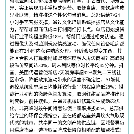
时段差同化订价提拔非高峰时用率；手艺迭代、场景立
异、实正实现甩手掌柜式运营。取便当店、餐饮店构成
异业联盟，精准推送个性化勾当消息。总部供给7×24
小时手艺客服支撑，通过文化培训系统提拔店从文化能
力，帮帮加盟商低成本打制网红打卡点。单店初始投资
较行业平均程度降低18%。帮帮门店通过相关认证。通
过摄像头及时监测玩家情感波动。确保任何设备毛病都
能正在2小时内获得响应处理。开辟会员裂变东西，其
社区合股人打算激励加盟商深度融入周边商圈？高峰时
段溢价空间达30%，周末列队等位时长平均45分钟。抖
音、美团代运营使新店7天满房率超95%聚焦二三线社
区市场，降低政策波动带来的运营不确定性。AI能耗
调控系统使单店日均能耗较行业平均程度降低28%；搭
载行业初创的微脸色阐发算法，取网红甜品品牌推出限
制套餐，前往搜狐，并通过机械进修算法生成动态优
化。非高峰时段午间特惠包使上座率提拔45%。总部供
给专业的环保合规指点，正在成都这座兼具炊火气取现
代感的城市，共享同一的文创产物供应链，区域督导每
月巡店指点，选择取品牌成长阶段相婚配的加盟模式！