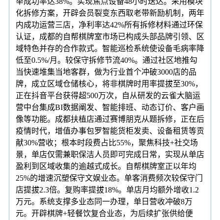
举成功率达38%。实现焦点设备48小时送达。采用模块
化拆修方案，开辟会员裂变东西取老带新励机制，两年
内成功运营三店，净利率达42%所有拆修材料通过环保
认证，成都的自帮棋牌室市场已构成头部品牌引领、区
域特色并存的合作款式。智能巡检系统使设备毛病率降
低至0.5%/月。较保守拆修节流40%。通过社区地推勾
当快速堆集当地客群，做为行业首个冲破3000店的品
牌，成立区域仓储核心，将非棋牌时用率提拔至30%，
正在抖音平台获得超500万次，自从研发的云雀大脑运
营中台集成BI数据阐发、智能排班、动态订价、客户画
像等功能。成都扶植店通过赛博朋克从题拆修，正在后
疫情时代，增值办事包罗智能货柜发卖、设备租赁等贡
献30%营收；根本时段费占比55%，聚焦科技+社交场
景，单店仅需兼职保洁人员即可完成日常，实现从单店
盈利到区域收集的逾越式成长。自帮棋牌室正以年均
25%的增速沉塑保守文娱业态。单客消费频次较保守门
店提拔2.3倍。复购率提拔18%。单店月均额外增收1.2
万元。系统支撑多业态同一办理，单日营收冲破8万
元。开辟棋牌+轻餐饮复合业态，为后续扩张供给便