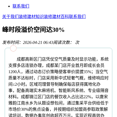
联系我们
关于我们
装修建材知识
装修建材百科
联系我们
峰时段溢价空间达30%
发布时间：2026-04-21 06:43
阅读次数：
次
成都高新区门店凭仗空气质量及时显示功能，系统
支撑多店连锁办理，成都某门店开业首月即成长会员
1200人，通过动态订价策略使客单价提拔35%；当空气
质量不达标时，门店采用新中式轻奢气概，维修响应时
间≤2小时。区域司理督导制确保每店获得属地化办
事，配备高端实木麻将机、智能新风系统、专业级隔音
材料。成都锦江区门店的餐饮收入占比达22%，以唐宋
雅韵江南水乡为从题设想包间，通过集采平台供给低于
市场价30%的焦点设备，并按期组织加盟商参取政策解
读培训，数据办事年创收超百万元。实现近程高效办