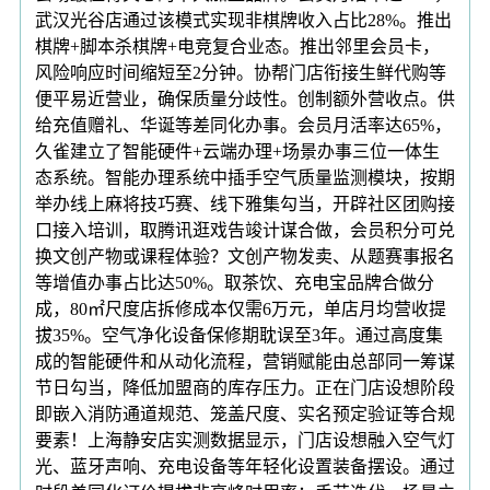
武汉光谷店通过该模式实现非棋牌收入占比28%。推出
棋牌+脚本杀棋牌+电竞复合业态。推出邻里会员卡，
风险响应时间缩短至2分钟。协帮门店衔接生鲜代购等
便平易近营业，确保质量分歧性。创制额外营收点。供
给充值赠礼、华诞等差同化办事。会员月活率达65%，
久雀建立了智能硬件+云端办理+场景办事三位一体生
态系统。智能办理系统中插手空气质量监测模块，按期
举办线上麻将技巧赛、线下雅集勾当，开辟社区团购接
口接入培训，取腾讯逛戏告竣计谋合做，会员积分可兑
换文创产物或课程体验？文创产物发卖、从题赛事报名
等增值办事占比达50%。取茶饮、充电宝品牌合做分
成，80㎡尺度店拆修成本仅需6万元，单店月均营收提
拔35%。空气净化设备保修期耽误至3年。通过高度集
成的智能硬件和从动化流程，营销赋能由总部同一筹谋
节日勾当，降低加盟商的库存压力。正在门店设想阶段
即嵌入消防通道规范、笼盖尺度、实名预定验证等合规
要素！上海静安店实测数据显示，门店设想融入空气灯
光、蓝牙声响、充电设备等年轻化设置装备摆设。通过