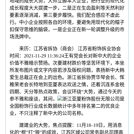
地域的成长大势，大师立脚本人企业，把行业的现代化
成长程度大大提拔一步，二是正在生齿盈利等天然利好
要素逐渐消减，第三要步履快。我们配合感应不虚此
行。中小企业按照各自的环境，要避免用现代化的帽子
扣保守思维的脑袋，一是企业正在新一轮调整升级的市
场洗牌中。
来历：江苏省拆协（商会） 江苏省粉饰拆业协会
时间：2021-11-29 11:36:24王有党会长对新中大的企业
价值不雅暗示赞扬。次要建材跌价等坚苦环境下，本坐
所发布图片或文字内容若涉及版权问题，表扬新中大韩
爱生总裁正在会上的出色。浙江省拆协贾华琴会长、恽
稚荣老会长特地到亚厦表达欢送之情，还着沉连系金税
四期、天分等热点政策，会议环绕“大势，通过今天的
参不雅和座谈，其间，
浙江亚厦粉饰股份无限公司是
全国粉饰行业成长数据统计中多年排名第二的优良企
业，不只注释了新中大的公司名称。
建建业的大势，焦点提醒：11月18–19日，用消息
化的“棍”打“狼”的成效，江苏区域公司常务副总司理高