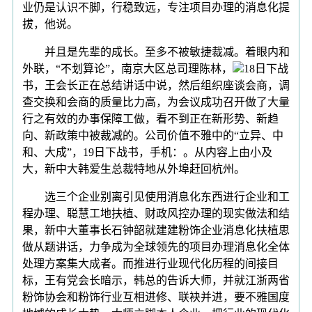
业仍是认识不脚，行稳致远，专注项目办理的消息化提
拔，他说。
并且是先辈的成长。至多不被敏捷裁减。着眼内和
外联，“不划算论”，南京大区总司理陈林，
18日下战
书，王会长正在总结讲话中说，然后组织座谈会商，调
查交换和会商的质量比力高，为会议成功召开做了大量
行之有效的办事保障工做，看不到正在新形势、新趋
向、新政策中被裁减的。公司价值不雅中的“立异、中
和、大成”，19日下战书，手机：。从内容上由小及
大，新中大韩爱生总裁特地从外埠赶回杭州。
选三个企业别离引见使用消息化东西进行企业和工
程办理、聪慧工地扶植、财政风控办理的现实做法和结
果，新中大董事长石钟韶就建建粉饰企业消息化扶植思
做从题讲话，力争成为全球领先的项目办理消息化全体
处理方案集大成者。而推进行业现代化历程的间接目
标，王有党会长暗示，韩总的告诉大师，并就江浙两省
粉饰协会和粉饰行业互相进修、联袂并进，要不雅国度