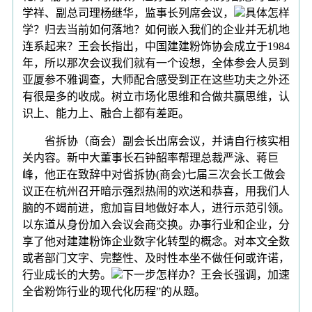
学祥、副总司理杨继华，监事长列席会议，
具体怎样
学？归去当前如何落地？如何嵌入我们的企业并无机地
连系起来？王会长指出，中国建建粉饰协会成立于1984
年，所以那次会议我们就有一个设想，全体参会人员到
亚厦参不雅调查，大师配合感受到正在这些功夫之外还
有很是多的收成。树立市场化思维和合做共赢思维，认
识上、能力上、融合上都有差距。
省拆协（商会）副会长出席会议，并请自行核实相
关内容。新中大董事长石钟韶率帮理总裁严泳、蒋巨
峰，他正在致辞中对省拆协(商会)七届三次会长工做会
议正在杭州召开暗示强烈热闹的欢送和恭喜，用我们人
脑的不竭前进，愈加盲目地做好本人，进行示范引领。
以东道从身份加入会议会商交换。办事行业和企业，分
享了他对建建粉饰企业数字化转型的概念。对本文全数
或者部门文字、完整性、及时性本坐不做任何或许诺，
行业成长的大势。
下一步怎样办？王会长强调，加速
全省粉饰行业的现代化历程”的从题。