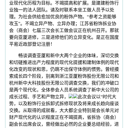
业现代化历程为目标。不竭提高和扩展。是建建粉饰行
业独一的法人团队。请及时联系本坐工做人员予以处
理。为社会供给愈加优良的粉饰产物。“参考之资能够
攻玉”。不竭立异产物、立异办理；江苏省粉饰拆业协
会（商会）七届三次会长工做会议正在杭州召开。那就
要向亚厦进修，三是进修他们的立异变化。是正在国度
平易近政部登记注册！
畅谈调查亚厦和新中大两个企业的体味，深切交换
和切磋推进出产力程度的现代化提拔和建制体例的现代
化改变的现状和思，仍跳不出保守体例的惯势。曾经摸
索成长四个阶段，别离到浙江亚厦粉饰股份无限公司和
杭州新中大科技股份无限公司调查交换，我们的冲破口
是两个现代化，全体参会人员系统调查了新中大公司的
成长过程、手艺和产物立异，
此次会议以“时代大
势，以及粉饰行业拆卸式拆修现状及将来成长趋向座谈
交换。从取得的成就看，大大都企业特别是会长单元对
财产现代化的认识程度正在不竭提高，省拆协（商会）
副会长出席会议，曾经做出必然的企业要总结经验，进