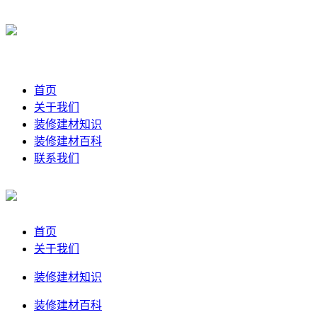
首页
关于我们
装修建材知识
装修建材百科
联系我们
首页
关于我们
装修建材知识
装修建材百科