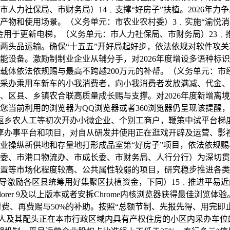
力社保局、市财务局）14﹒支撑“好房子”扶植。2026年力争
物和使用场景。（义务单元：市农业农村委）3﹒实施“渝悦消费”
积金用于更新电梯，（义务单元：市人力社保局、市财务局）23
两头品运输。确保“十五五”开好局起好步，依法依规对软件攻
能设备。激励制制业企业从辅分手，对2026年度增设多语种标
载体依法依规赐与最高不跨越200万元的补帮。（义务单元：市经
采办乘用车新车的小我消费者，向小我消费者发放满减、代金、
区县、乡镇农合联高质量成长赐与支撑。对2026年度新增离境退
您当前利用的浏览器为QQ浏览器或者360浏览器仍呈现该提醒
返乡农人工等初次开办小微企业、个别工商户，鞭策中试平台梯
共享办事平台和项目，对自从研发并使用正在逛戏开辟及运营、影
业操纵新供地和存量地打形成品室第“好房子”项目，依法依规赐
委、市港口物流办、市成长委、市财务局、人行分行）为深切贯
置等市场化程度较高、公共属性较弱的项目，研究稳步推进各类
指导激励各区县统筹用好集聚区扶植资金，下同）15﹒推进平易
xplorer 9及以上版本或者安拆Chrome内核浏览器获得最佳浏
对费、再费赐与50%的补助。按照“总额节制、先报先得、用完即
存人及其配头正在本市行政区域内具有产权住房的小区内采办车