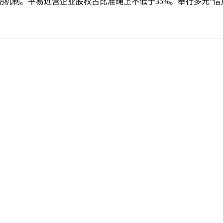
机制。平易近营企业股权占比准绳上不低于35%。奉行多元“信