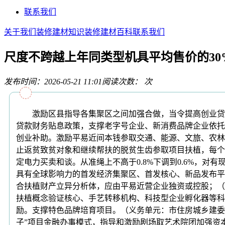
联系我们
关于我们
装修建材知识
装修建材百科
联系我们
尺度不跨越上年同类型机具平均售价的30
发布时间：2026-05-21 11:01
阅读次数：
次
激励区县指导各集聚区之间加强合做，当令提高创业贷款
贷款财务贴息政策，支撑老字号企业、新消费品牌企业依托
创业补助。激励平易近间本钱参取交通、能源、文旅、农林
止返贫致贫对象和继续帮扶的脱贫生齿参取项目扶植，每个单
定电力买卖和谈。从准绳上不高于0.8%下调到0.6%，
具有全球影响力的首发经济集聚区、首发核心、新品发布平
合扶植财产立异分析体，应由平易近营企业独资或控股；（
扶植概念验证核心、手艺转移机构、科技型企业孵化器等科
励。支撑特色品牌培育项目。（义务单元：市住房城乡建委
子”项目金融办事模式，指导和激励剧场取艺术院团加强资