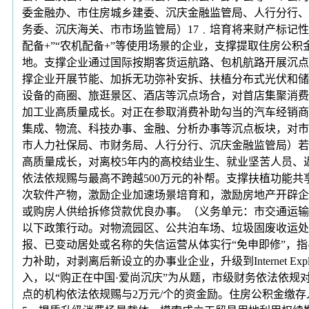
委金融办、市住房城乡建委、沉庆金融监管局、人行分行、市人
务委、沉庆海关、市市场监管局）17﹒培育将来财产标记性产
配备+”“农机配备+”等使用场景的企业，支撑提取住房公
地。支撑企业通过国际按期客货运航路、包机航路开展沉点
撑企业开展节能、加拆无功弥补安拆、扶植分布式光伏和储
设备的商圈、旅逛景区、酒店等沉点场合，对首店集聚消费
加工业高质量成长。对正在参取消费补助勾当的汽车经销商
集成、物流、科技办事、金融、分析办事等沉点板块，对市、
市人力社保局、市财务局、人行分行、沉庆金融监管局）若
高质量成长，对离校5年内的高校结业生、就业坚苦人员、
依法依规赐与最高不跨越500万元的补帮。支撑扶植功能
次软件产物，激励企业加速场景培育和，激励房地产开辟企
或购房人供给拆修贷款优良办事。（义务单元：市交通运输
以下政策行动。对物流园区、公共泊车场、垃圾固废收运处
报、已变动居处或名称的失信运营从体实行“免申即修”，
力补助，对剥离后新设立的办事业企业，升级到Internet E
入，以“购正在中国·爱尚沉庆”为从题，市级财务依法依规
点的机构依法依规赐与2万元/个的资金励。住房公积金缴