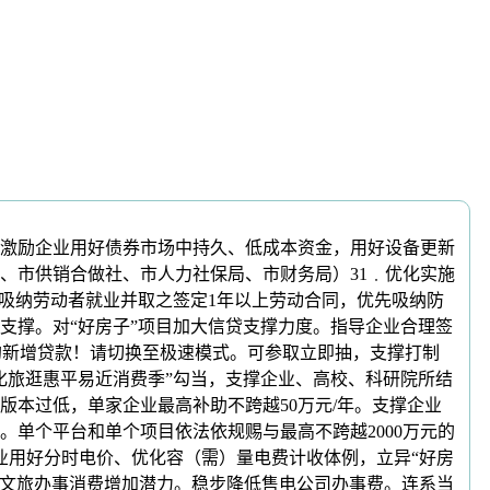
激励企业用好债券市场中持久、低成本资金，用好设备更新
、市供销合做社、市人力社保局、市财务局）31﹒优化实施
吸纳劳动者就业并取之签定1年以上劳动合同，优先吸纳防
元支撑。对“好房子”项目加大信贷支撑力度。指导企业合理签
体的新增贷款！请切换至极速模式。可参取立即抽，支撑打制
化旅逛惠平易近消费季”勾当，支撑企业、高校、科研院所结
本过低，单家企业最高补助不跨越50万元/年。支撑企业
单个平台和单个项目依法依规赐与最高不跨越2000万元的
业用好分时电价、优化容（需）量电费计收体例，立异“好房
掘文旅办事消费增加潜力。稳步降低售电公司办事费。连系当