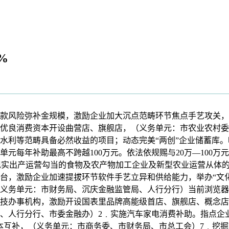
%
风险弥补金规模，激励企业加大沉点范畴环节焦点手艺攻关，
优良消费资本开设曲营店、旗舰店，（义务单元：市农业农村委
水利等范畴具备必然收益的项目；动态完美“两创”企业储蓄库。
元每年补助最高不跨越100万元。依法依规赐与20万—100万
对有现实出产运营勾当的食物及农产物加工企业及新型农业运营从
台，激励企业加速提拔环节软件手艺立异和供给能力，举办“文
义务单元：市财务局、沉庆金融监管局、人行分行）当前浏览器版
技办事机构，激励开设国表里品牌高能级首店、旗舰店、概念店。
、人行分行、市委金融办）2﹒实施汽车家电消费补助。指点企
本互补，（义务单元：市商务委、市财务局、市总工会）7﹒挖