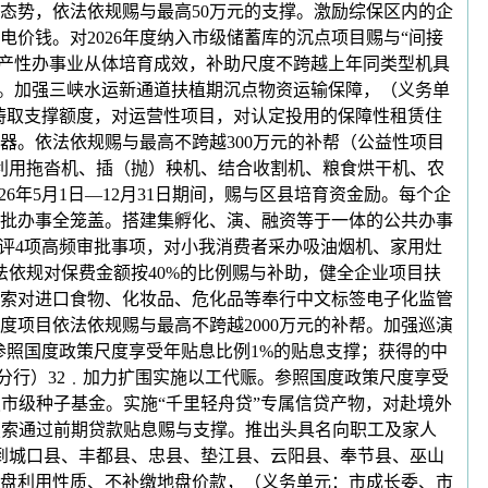
态势，依法依规赐与最高50万元的支撑。激励综保区内的企
价钱。对2026年度纳入市级储蓄库的沉点项目赐与“间接
出产性办事业从体培育成效，补助尺度不跨越上年同类型机具
款。加强三峡水运新通道扶植期沉点物资运输保障，（义务单
畴取支撑额度，对运营性项目，对认定投用的保障性租赁住
器。依法依规赐与最高不跨越300万元的补帮（公益性项目
利用拖沓机、插（抛）秧机、结合收割机、粮食烘干机、农
6年5月1日—12月31日期间，赐与区县培育资金励。每个企
审批办事全笼盖。搭建集孵化、演、融资等于一体的公共办事
评4项高频审批事项，对小我消费者采办吸油烟机、家用灶
依规对保费金额按40%的比例赐与补助，健全企业项目扶
摸索对进口食物、化妆品、危化品等奉行中文标签电子化监管
度项目依法依规赐与最高不跨越2000万元的补帮。加强巡演
参照国度政策尺度享受年贴息比例1%的贴息支撑；获得的中
分行）32﹒加力扩围实施以工代赈。参照国度政策尺度享受
市级种子基金。实施“千里轻舟贷”专属信贷产物，对赴境外
摸索通过前期贷款贴息赐与支撑。推出头具名向职工及家人
对到城口县、丰都县、忠县、垫江县、云阳县、奉节县、巫山
地盘利用性质、不补缴地盘价款，（义务单元：市成长委、市