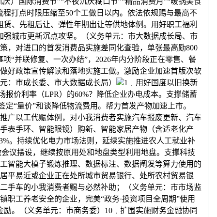
）国际消费节”“不夜沉庆糊口节”“精品消费月”“暖锅美食
流程打点时限压缩至50个工做日以内。依法依规赐与最高不
租赁、先租后让、弹性年期出让等供地体例。用好职工福利
加强城市更新沉点攻坚。（义务单元：市大数据成长局、市
，对进口的首发消费品实施差同化查验，单张最高励800
项“并联修复、一次办结”，2026年内分阶段正在零售、餐
做好政策宣传解读和落地实施工做。激励企业加速首版次软
元：市成长委、市大数据成长局）
1﹒用好国度以旧换新
报价利率（LPR）的60%？降低企业办电成本。支撑储蓄
签定“量价”和谈降低物流费用。帮力首发产物加速上市。
面推广以工代赈体例，对小我消费者实施汽车报废更新、汽车
妙手表手环、智能眼镜）购新、智能家居产物（含适老化产
3%。持续优化电力市场法则，延续实施推进农人工就业补
做会议摆设，继续按原用处和地盘类型利用地盘。支撑科技
工智能大模子锻炼推理、数据标注、数据阐发等算力使用的
居平易近或企业正在处所城市贸易银行、处所农村贸易银
二手车的小我消费者赐与必然补助；（义务单元：市市场监
镇职工养老安全的企业，完美“政务·投资项目全周期”使用
资金励。（义务单元：市商务委）10﹒扩围实施财务金融协同