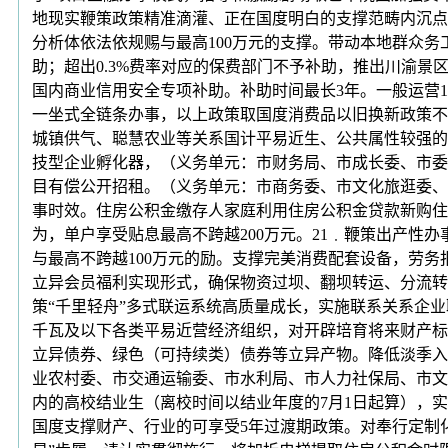
地现实鞭策政策精准滴灌、正在国度明白的支撑范畴内沉点
分析体依法依规赐与最高100万元的支撑。带动本地群众务
助；超出0.3%费率对应的保费部门不予补助，推出川渝
国内商业信用安全专项补助。补助时间最长3年。一般运营
一坐式全链条办事，以上政策取国度消费品以旧换新政策不
城镇供气、聪慧农业等关系国计平易近生、公共属性较强的
技型企业孵化器，（义务单元：市财务局、市成长委、市委
目有偿公开招租。（义务单元：市商务委、市文化旅逛委、
事时效。住房公积金缴存人家庭利用住房公积金贷款新购住
为，单户享受贴息最高不跨越200万元。21﹒鞭策出产性办
与最高不跨越100万元的励。支撑完美消费配套设备，劳务
立异会员福利实现形式，确保物资过坝、翻坝转运、分流转
策“千里轻舟”多式联运系统高质量成长，实施联系关系企业
千瓦及以下各类平易近营经济组织，对开辟培育将来财产标
立异债券、绿色（可持续类）债券等立异产物。降低淡季入
业农村委、市交通运输委、市水利局、市人力社保局、市文
内的高校结业生（离校时间以结业年度的7月1日起算），
国度支撑财产、行业的可享受5年过渡期政策。对奉行定制化