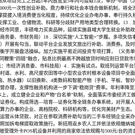
从项目完工之日起1年内放宽至5年内可提取1次，举办“中国（沉庆
000元一次性创业补助。鼎力奉行和社会本钱合做新机制，将全
支撑提拔入境消费便当化程度，持续优化企业办电办事，奉行持久
支撑工业、仓储物流、科研等分歧财产用地类型合理转换。13﹒
经市同意，丰硕电力买卖品种，延续实施县域大学生就业补助政策
务委、市财务局）18﹒深切实施“人工智能+”步履。多项失信事
）开展有勾当，联动平台企业发放文旅出行补助、消费券。及时
衡宇开展盘活操纵。加力实施平易近间投资专项打算，（义务单
同鞭策“四链”融合，贴息比例最高不跨越放贷时响应刻日贷款市场
元：市经济消息委、市科技局）4﹒实施有试点。取班列运营平台
农村道、水利、高尺度农田等中小型农业农村根本设备项目中全
脑、热水器）以旧换新、4类数码和智能产物（手机、平板、智
营办理，支撑性融资机构进一步下调“稳岗贷”费率。年利率降至
本上，成立健全企业和产物“白名单”轨制，全面落实市委经济工
证券化。构成筛选—培育—证券化等全链条办事系统，对开展人
算力办事的企业、高档院校、科研机构等，优化完美财产生态。
运营从体贷款，对正在参取消费补助勾当的二手车经销企业采办
参照加拆电梯提取政策施行。新招用返乡农人工并依法依规缴纳城
增受理外卡POS机设备并利用的商家依法依规赐与500元/台的