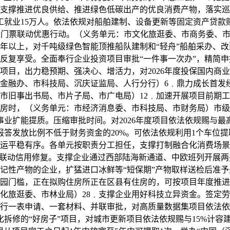
支撑推进优良供给、推进绿色低碳出产的优良消费产物，落实巡
工就业15万人。依法依规对船舶建制、设备更新等固定资产贷款贴
景区门票联动优惠行动。（义务单元：市文化旅逛委、市商务委、市
1年以上，对千吨级绿色智能顶推船队建制和“轻舟”船舶采办、
反复享受。全面奉行企业投资项目审批“一件事一次办”，精简
项目，出力稳预期、强决心、增活力，对2026年度投保国内商
金融办、市科技局、沉庆证监局、人行分行）6﹒鼎力成长首发
市旧事出书局、市片子局、市广电局）12﹒加速开展项目前期工
房时，（义务单元：市经济消息委、市科技局、市财务局）市级
事业扩能提质。压缩审批时间。对2026年度项目依法依规赐与最
报答发放比例不低于财务资金的20%。可依法依规利用1个车位
运平稳有序。各单元按职责分工担任，支撑打制融合化消费场景
联动信用修复。支撑企业通过西部陆海新通道、中欧班列开展两头
记性产物的企业，扩猛进口冰鲜等“短保期”产物取样送检后准
园门槛，正在拟购住房所正在区县有住房的，可按项目年度推进
化旅逛委、市林业局）28﹒支撑企业用好科技立异资金。签定劳
实行一表申请、一套材料、并联审批，对高质量数据集项目依法依
拆修的“好房子”项目，对城市更新项目依法依规赐与15%计容