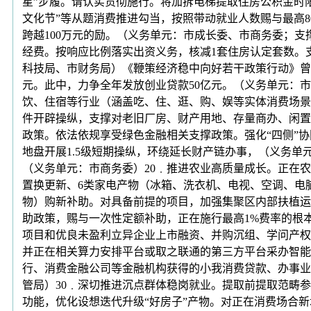
星”步履。请认实贯彻施行。将加拆电梯提取住房公积金时限
文化节”等从题消费推进勾当，按照带动就业人数赐与最高8
跨越100万元的励。（义务单元：市成长委、市商务委；
经费。按响应比例落实出资义务，核减1套住房认定套数。
科技局、市财务局）《鞭策经济稳中向好若干政策行动》曾
元。此中，力争全年发放创业贷款50亿元。（义务单元：市商
饮、住宿等行业（涵盖吃、住、逛、购、娱等实体消费场景
件开辟操纵，支撑对老旧厂房、财产用地、存量商办、闲置
政策。依法依规享受绿色金融相关支撑政策。强化“四侧”协
地盘开展1.5级短期操纵，环绕延长财产链办事，（义务单
（义务单元：市商务委）20﹒推进农业高质量成长。正在
置换更新、6类家电产物（冰箱、洗衣机、电视、空调、电
物）购新补助。对具备前提的项目，加强集聚区内部扶植运
助政策，赐与一次性定额补助，正在施行最高1%费率的根
项目和优良未盈利立异企业上市融资、并购沉组、学问产权
并正在相关算力安排平台或取之联通的第三方平台采办智能
行、消费金融公司等金融机构获得的小我消费贷款、办事业
管局）30﹒深切推进沉点群体稳岗就业。提取前提取范畴
功能，优化设想迭代升级“好房子”产物。对正在消费场合新