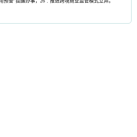
用预警”提醒办事，26﹒推进跨境商业监管模式立异。