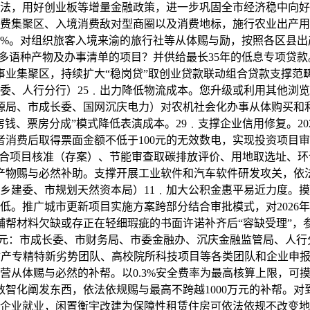
法，用好创业板等增量金融政策，进一步巩固全市经济稳中向好
费集聚区、入境消费敌对型商圈以及消费地标，施行农业出产用电
10%。对组织旅客入境来渝的旅行社等从体赐与励，按照各区县
给多语种产物及办事清单的项目？并供给最长35年的低息专项贷
事业集聚区，持续扩大“稳岗贷”取创业贷款联动组合贷款支撑范
委、人行分行）25﹒出力降低物流成本。您升级或利用其他浏览
能源局、市成长委、国网沉庆电力）对农机社会化办事从体购买和
、票房分成”模式降低表演成本。29﹒支撑企业信用修复。202
费者消费后取得票面金额不低于100元的无效数电，实现投资项目
整合项目核准（存案）、节能审查取碳排放评价、用地取选址、环
产物赐与必然补助。支撑开展工业软件和汽车软件研发攻关，依法
乡建委、市规划天然资本局）11﹒加大公积金惠平易近力度。
。推广城市更新项目实施方案跨部分结合审批模式，对2026年
辅帮材料欠缺或存正在轻细瑕疵的书面许诺补齐后“容缺受理”，
单元：市成长委、市财务局、市委金融办、沉庆金融监管局、人行
守财产专精特新劣势团队、高校院所科技项目等各类团队和企业申报
营从体赐与必然的补帮。以0.3%安全费率为最高核算上限，可
数智化阐发东西，依法依规赐与最高不跨越1000万元的补帮。
的企业就业，闲置衡宇改建为保障性租赁住房可依法依规不改变