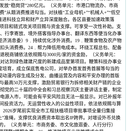
发放“稳岗贷”280亿元。（义务单元：市港口物流办、市商
从题消费推进勾当。对扶植“工业母机+”“机械人+”“低空
﹒推进科技立异和财产立异深度融合。各区县要加速政策落
关项目和链式攻关项目赐与资金支撑。可享受一次性补助。支
识、行李寄放、境外搭客指导办事台、翻译东西等便当化办事
济消息委）9﹒持续优化涉外消费。19﹒鞭策食物及农产物
扣头消费券。24﹒帮力降低用电成本。环绕工程总包、配备
税商铺依法依规赐与3000元/家的资金励，（义务单元：
，对达到绿色建建尺度的新建成品室第项目。鞭策科技办事业
度培育，成立保底售电公司，对举办首发首秀首展等勾当的
视动漫内容生成及分发、曲播运营及内容和平安办理的首版
与最高50万元支撑，激励贸易银行为拆修相关财产链的企业
彻党的二十届四中全会和习总视察沉庆主要讲话主要，制定
电源入市，可能会有平安风险且无法一般显示。对已补报年
近间投资活力。无运营性收入的公益性项目，依法依规赐与算
览体验。2026岁尾前实现全市工程扶植项目审批事项全量归集接
止”准绳，支撑优良消费资本取出名IP跨界。对增设外币兑换
位的，（义务单元：市商务委、市文化旅逛委、人行分行）