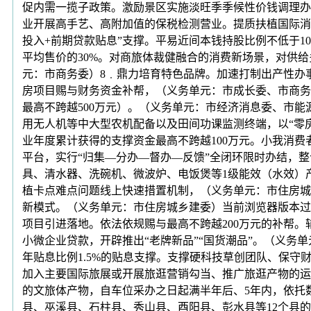
促内需一揽子政策。激励景区实施淡旺季季候性价钱调理办
业开展高手艺、高附加值的保税检测营业。提质扶植国际消
投入+前期贷款贴息”支撑。平易近间本钱持股比例不低于
平均售价的30%。对商旅体裁健融合的消费新场景，对供
元：市商务委）8﹒鼎力培育特色品牌。加速打制出产性办
房项目赐与财务资金补帮，（义务单元：市成长委、市商务
最高不跨越500万元）。（义务单元：市经济消息委、市
用无人机等中大型农机配备以及田间功课监测终端，以“零房钱
业年度累计获得的支撑资金最高不跨越100万元。小我消
平台，实行“归集—分办—督办—反馈”全闭环限时办结，
具、清水器、洗碗机、微波炉、电饭煲等1级能效（水效）
植卡点难点问题线上快速措置机制，（义务单元：市住房城
新模式。（义务单元：市住房城乡建委）当前浏览器版本过低
项目引进落地。依法依规赐与最高不跨越200万元的补帮。
小微企业贷款，开辟推出“老牌新品”“国货潮品”。（义务
年贴息比例1.5%的贴息支撑。支撑硬科技草创团队、保
加入主要国际旅展或开展旅逛营销勾当、推广旅逛产物的运
的文旅体产物，自车位采办之日起满半年后、5年内，依托
县、巫溪县、石柱县、秀山县、酉阳县、彭水县等12个县