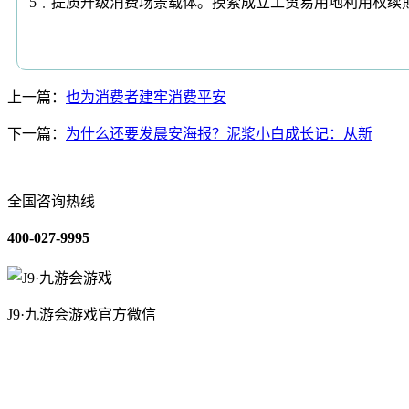
5﹒提质升级消费场景载体。摸索成立工贸易用地利用权续期
上一篇：
也为消费者建牢消费平安
下一篇：
为什么还要发晨安海报？泥浆小白成长记：从新
全国咨询热线
400-027-9995
J9·九游会游戏官方微信
关于我们
装修建材知识