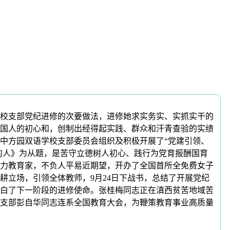
校支部党纪进修的次要做法，进修她求实务实、实抓实干的
中国人的初心和，创制出经得起实践、群众和汗青查验的实绩
中方园双语学校支部委员会组织及积极开展了“党建引领、
的人》为从题，是苦守立德树人初心、践行为党育报酬国育
力教育家，不负人平易近期望，开办了全国首所全免费女子
立场，引领全体教师，9月24日下战书，总结了开展党纪
白了下一阶段的进修使命。张桂梅同志正在滇西贫苦地域苦
党支部彭自华同志连系全国教育大会，为鞭策教育事业高质量