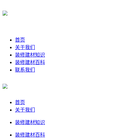
首页
关于我们
装修建材知识
装修建材百科
联系我们
首页
关于我们
装修建材知识
装修建材百科