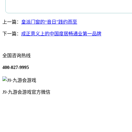
上一篇：
皇派门窗的“音日”践约而至
下一篇：
成正意义上的中国度居畅通业第一品牌
全国咨询热线
400-027-9995
J9·九游会游戏官方微信
关于我们
装修建材知识
装修建材百科