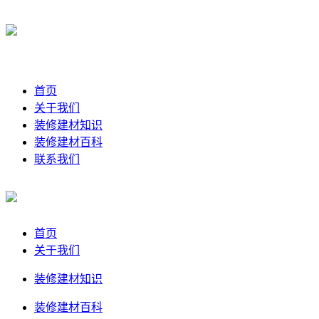
首页
关于我们
装修建材知识
装修建材百科
联系我们
首页
关于我们
装修建材知识
装修建材百科