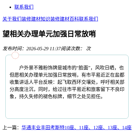
联系我们
关于我们
装修建材知识
装修建材百科
联系我们
望相关办理单元加强日常放哨
发布时间：2026-05-29 11:37
阅读次数：
次
户外景不雅粉饰牌是城市的“脸面”，风吹日晒，也
但愿相关办理单元加强日常放哨，有市平易近正在盐都
收集讲话人平台反映：起飞取西环交壤处，呼吁相关部
分高度注沉，同时，给过往市平易近和旅客留下不良印
象，持久失修的褪色标牌，细节之处见担任。
上一篇：
华通丰业丰田考斯特10座、11座、12座、13座、14座