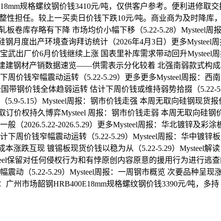
E18mm规格螺纹钢价钱3410元/吨，仅供客户参考。便利进修
性、完整性担任。较上一买卖日价钱下跌10元/吨。商业商为及时降
轧板卷库存略有下降 市场均价小幅下移（5.22-5.28）Myste
全国无取向硅钢月度出产环境查询拜访统计（2026年4月3日）更多Myst
eel解读：宝武出厂价6月价钱继续上涨 国表里补库需求带动回升Myst
华中钢厂建建钢材产销数据速览——供需表示分化较着 北强南弱款式构成（2
周价钱窄幅震动运转（5.22-5.29）更多更多Mysteel周报
全国带钢价钱全体趋弱运转 估计下周价钱或维持弱势拾掇（5.22-5.
-5.15）Mysteel周报：钢市价钱走强 本周无取向硅钢现货报价部门上
持久博弈Mysteel 周报：钢市价钱走弱 本周无取向硅钢价钱小幅下调
6.5.22-2026.5.29）更多Mysteel周报：华北镀锌及彩涂板卷价
周价钱窄幅震动运转（5.22-5.29）Mysteel周报：华中镀
原料端成本涨跌互现 镀锡板现货价钱以稳为从（5.22-5.29）Mystee
eel保留对任何侵权行为和有悖原创内容原意的援用行为进行逃查的
5.22-5.29）Mysteel周报：一周钢市概览 次要品种呈现涨跌纷歧
州市场韶钢HRB400E18mm规格螺纹钢价钱3390元/吨，多持