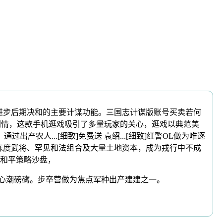
进步后期决和的主要计谋功能。三国志计谋版账号买卖若何
剧情，这款手机逛戏吸引了多量玩家的关心，逛戏以典范美
产农人...[细致]免费送 袁绍...[细致]红警OL做为唯逐
练度武将、罕见和法组合及大量土地资本，成为戎行中不成
和平策略沙盘，
心潮磅礴。步卒营做为焦点军种出产建建之一。