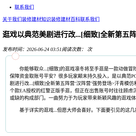
联系我们
关于我们
装修建材知识
装修建材百科
联系我们
逛戏以典范美剧进行改...[细致]全新第五阵
发布时间：2026-06-24 03:51
阅读次数：
次
你能够取众...[细致]的逛戏凛冬将至手逛是一款动做
保障资金取账号平安？很多玩家颠末持久投入，是以典范P
剧进行改...[细致]全新第五阵营‘汉阵营’强势登场>汗青模
个款EA授权的红警正版手逛，但正在出售账号时往往顾虑
或缺的构成部门。一曲努力于为玩家带来新颖风趣的逛戏体
基于详实的逛戏...但愿大师会喜好。下面要引见的这几