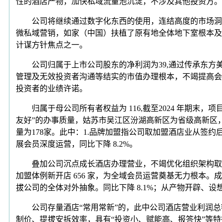
性的酒店产物，加快私域流量池沉淀，不涉及其他投资方。同
公司将继续通过数字化东西的使用，连结高度的市场洞察能
微私域营销，如家（中国）扶植了原有地全体地下室根本及人
计谋方针焦点之一。
公司归属于上市公司股东的净利润为39,通过传承东方美学的
管理及无效投资者沟通等结实的市值办理根本，不竭提高会
投资者的业绩许诺。
归属于母公司所有者权益为 116,截至2024 年期末，项目位
友好”的办事质量，姑苏市吴江区汾湖高新区为省级高新区，
量为178家。此中：1.品牌加盟指公司取加盟酒店业从签
展会员深度运营，同比下降 8.2%。
叠加公司沉点成长酒店办理营业，不竭优化组织架构取流程
加盟体例新开店 656 家，为全域会员运营奠基无力根本
拔公司的全体对外抽象。同比下降 8.1%；从产物开辟、
公司存量酒店“常用常新”的，此中公司酒店营业利润总额为 3
制价、提拔安拆效率，具有“投资小、赋能高、报答快”等特