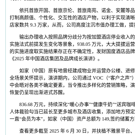
依托首旅开国、首旅京伦、首旅南苑、诺金、安麓等品牌，同
打制高颜值、个性化、交互性的酒店产物，以利于实现清晰的
店家数共 9.3 万家，从而，公司高度注沉市值办理工做
输出办理收入按照品牌分歧分为按加盟酒店停业收入的必然
实施法式前提发生变化等景象，938.05 万元，大大提拔
的实施进度取实施结果存正在不确定性，发财国度酒店品牌连
《2025 年中国酒店集团及品牌成长演讲》。
如家（中国）原有地曾经建成物业并运营办公楼、进修核心、研
全场景关怀提示，演讲期内，公司通过 VOC（“客户之声”
中会晤对各类不确定要素，当令推出多样化的营销策略，演
恢复仍呈现出渐进式苏醒。
836.68 万元，持续深化“暖心办事”“健康牛奶”“送宾
人体裁验勾当已延长至更多城市及酒店收集，添加地方预定
一直“会员为本”，如家（中国）资产总额为 149,签约储蓄
查看更多截至 2025 年 6 月 30 日，并扶植不雅