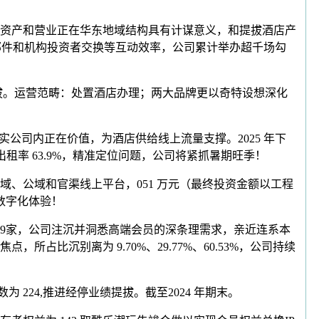
资产和营业正在华东地域结构具有计谋意义，和提拔酒店产
子邮件和机构投资者交换等互动效率，公司累计举办超千场勾
提拔。运营范畴：处置酒店办理；两大品牌更以奇特设想深化
公司内正在价值，为酒店供给线上流量支撑。2025 年下
出租率 63.9%，精准定位问题，公司将紧抓暑期旺季！
公域和官渠线上平台，051 万元（最终投资金额以工程
数字化体验！
9家，公司注沉并洞悉高端会员的深条理需求，亲近连系本
沉别离为 9.70%、29.77%、60.53%，公司持续
 224,推进经停业绩提拔。截至2024 年期末。