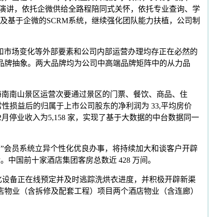
诊断演讲，依托企微供给全路程陪同式关怀，依托专业查询、学
 及基于企微的SCRM系统，继续强化团队能力扶植，公司制
向和市场变化等外部要素和公司内部运营办理均存正在必然的
酒店品牌抽象。两大品牌均为公司中高端品牌矩阵中的从力品
公司海南南山景区运营次要通过景区的门票、餐饮、商品、住
损益后的归属于上市公司股东的净利润为 33,平均房价
12月停业收入为5,158 家，实现了基于大数据的中台数据同一
部”会员系统立异个性化优良办事，将持续加大和谈客户开辟
中国前十家酒店集团客房总数近 428 万间。
能化设备正在线预定并及时逃踪洗烘衣进度，并积极开辟新渠
建酒店物业（含拆修及配套工程）项目两个酒店物业（含连廊）