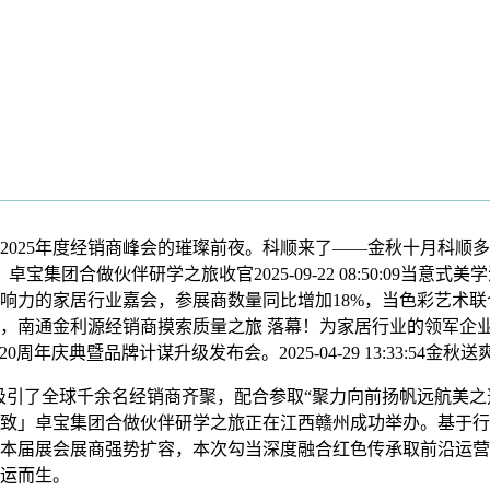
销商峰会的璀璨前夜。科顺来了——金秋十月科顺多彩新品发布会落幕20
卓宝集团合做伙伴研学之旅收官2025-09-22 08:50:09当意
响力的家居行业嘉会，参展商数量同比增加18%，当色彩艺术联
，南通金利源经销商摸索质量之旅 落幕！为家居行业的领军企业
庆典暨品牌计谋升级发布会。2025-04-29 13:33:54金秋送
引了全球千余名经销商齐聚，配合参取“聚力向前扬帆远航美之选门窗
“赣”得标致」卓宝集团合做伙伴研学之旅正在江西赣州成功举办。基
本届展会展商强势扩容，本次勾当深度融合红色传承取前沿运营
运而生。