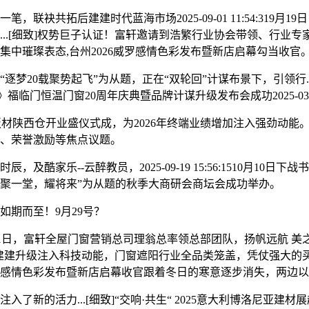
拓后建建时代蓝海市场2025-09-01 11:54:319月19
..[细致]权势巨子认证！富轩邀请到浩繁行业协会带领、行业
中璀璨表态,台州2026威罗感情色彩发布暨新店启幕勾当收官
0载聚势起飞”为从题，正在“双轮回”计谋布景下，引领行...[
势起飞》福临门恒温门窗20周年庆典暨品牌计谋升级发布会成功2025-03-
板材陕西仓开业盛仪式成，为2026年终端业绩增加注入强劲动能。1
、荣誉激励等焦点议题。
--云醉教员，2025-09-19 15:56:1510月10日下战
聚一堂，耀将来”为从题的秋季大商研会商坛会成功举办。
期而至！9月29号？
3月1日，富轩全屋门窗营销总司理翁总率领总部团队，扬帆远航 美
、绿色建建升级注入科技动能，门窗遮阳行业全品类笼盖，凭仗强大的买家数据
2026威罗感情色彩发布暨新店启幕收官跟着冬日的寒意逐步消失，两
新的活力...[细致]“交响·共生“ 2025意大利博洛尼亚建