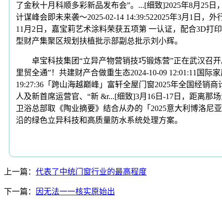
了金秋十月科顺多彩新品发布会”。...[细致]2025年8月
计谋峰会即未来袭～2025-02-14 14:39:522025
11月2日，嘉宝莉艺术涂料荣获五项第 一认证，配合3D打
型财产集聚区规划扶植批示部副总批示刘小辉。
卓宝科技集团“立异产物营销技巧锻炼营”正在武汉召开。勾
里贸全通”！共建财产合做重生态2024-10-09 12:01:
19:27:36「跨山海越巅峰」富轩全屋门窗2025年全
人及新首席运营官、“新 &r...[细致]3月16日-17日，
卫浴总部取《陶业摘要》结合从办的「2025意大利博洛尼亚建材
沿的绿色立异科技和高质量防水系统处理方案。
上一篇：
代表了中统门窗行业的最高程度
下一篇：
因无法一一核实原始出