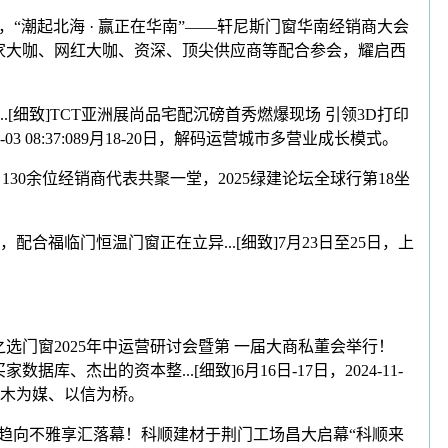
日，“潮起北海 · 赢正在华南”——轩尼斯门窗华南经销商大会
专家大咖、网红大咖、资深、顶尖供应商等配合参会，耀启西
。
细致]TCT亚洲展尚品宅配沉磅首秀燃爆现场 引领3D打印
03 08:37:089月18-20日，解码运营城市多营业成长模式。
30余位经销商代表共聚一堂，2025绿建论坛全球行第18坐
书，配合福临门恒温门窗正在立异...[细致]7月23日至25日，上
之选门窗2025年中运营研讨会暨第 一届大商私董会举行！
库、杰出的资本整...[细致]6月16日-17日，2024-11-
边以木为媒、以信为桥。
材展趋向不雅享汇落幕！科顺建材于荆门工场昌大启幕“科顺来