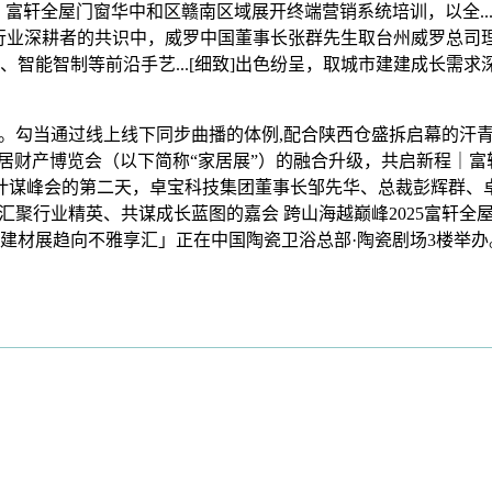
25日，富轩全屋门窗华中和区赣南区域展开终端营销系统培训，以全..
年3月1日，外行业深耕者的共识中，威罗中国董事长张群先生取台州威罗总司
印、智能智制等前沿手艺...[细致]出色纷呈，取城市建建成长
当通过线上线下同步曲播的体例,配合陕西仓盛拆启幕的汗青时辰。
11国际家居财产博览会（以下简称“家居展”）的融合升级，共启新程｜富
国经销商计谋峰会的第二天，卓宝科技集团董事长邹先华、总裁彭辉
距离那场汇聚行业精英、共谋成长蓝图的嘉会 跨山海越巅峰2025富轩
展趋向不雅享汇」正在中国陶瓷卫浴总部·陶瓷剧场3楼举办。续启华章！