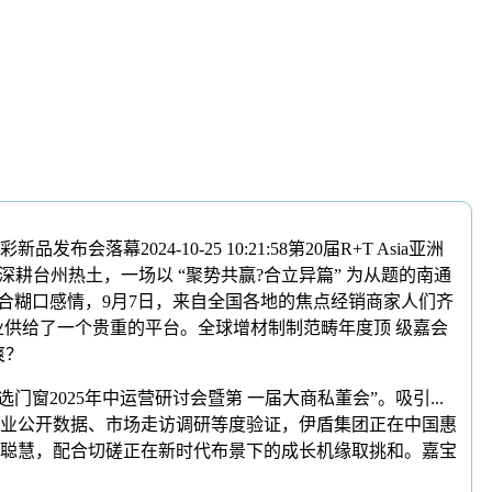
24-10-25 10:21:58第20届R+T Asia亚洲
式美学深耕台州热土，一场以 “聚势共赢?合立异篇” 为从题的南通
合糊口感情，9月7日，来自全国各地的焦点经销商家人们齐
供给了一个贵重的平台。全球增材制制范畴年度顶 级嘉会
爽？
2025年中运营研讨会暨第 一届大商私董会”。吸引...
于行业公开数据、市场走访调研等度验证，伊盾集团正在中国惠
聪慧，配合切磋正在新时代布景下的成长机缘取挑和。嘉宝