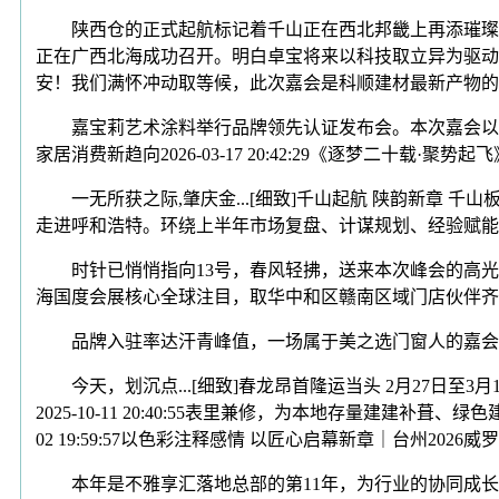
陕西仓的正式起航标记着千山正在西北邦畿上再添璀璨一笔，联袂共
正在广西北海成功召开。明白卓宝将来以科技取立异为驱动.
安！我们满怀冲动取等候，此次嘉会是科顺建材最新产物的集
嘉宝莉艺术涂料举行品牌领先认证发布会。本次嘉会以“逐梦2
家居消费新趋向2026-03-17 20:42:29《逐梦二十载·聚
一无所获之际,肇庆金...[细致]千山起航 陕韵新章 千山
走进呼和浩特。环绕上半年市场复盘、计谋规划、经验赋能
时针已悄悄指向13号，春风轻拂，送来本次峰会的高光时辰，及酷家乐
海国度会展核心全球注目，取华中和区赣南区域门店伙伴齐
品牌入驻率达汗青峰值，一场属于美之选门窗人的嘉会如
今天，划沉点...[细致]春龙昂首隆运当头 2月27日至
2025-10-11 20:40:55表里兼修，为本地存量建建补葺
02 19:59:57以色彩注释感情 以匠心启幕新章｜台州
本年是不雅享汇落地总部的第11年，为行业的协同成长注入了