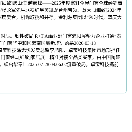
.[细致]跨山海 越巅峰——2025年度富轩全屋门窗全球经销商
理杨永军先生联袂红星美凯龙台州带领、意大...[细致]2024年
需求深度契合，机缘取挑和并存。金利源集团以“领时代，肇庆大
韧性破局 R+T Asia亚洲门窗遮阳展帮力企业打通“表
轩门窗华中和区赣南区域新培训落幕2026-03-18
群、卓宝科技涂无忧发卖总监李旭阳、卓宝科技集团市场部担任
全屋门窗经...[细致]家居展：精准对接全品类买家，由中国陶瓷
2025-07-28 09:06:02流量破局，卓宝科技携前