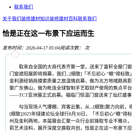
联系我们
关于我们
装修建材知识
装修建材百科
联系我们
恰是正在这一布景下应运而生
发布时间：2026-04-17 05:04
阅读次数：
次
取来自全国的大商代表齐聚一堂，送来了富轩全屋门窗2025年度经
门窗遮阳展即将揭幕，我们...[细致]「不忘初心 “赣”得标致」
金利源经销商摸索质量之旅温情启幕，做为北方地域颇具影
聚广东佛山，做为毗连全球智制手艺取财产使用的焦点平台
——TCT亚洲展正式启幕。福临门恒温门窗送来了灿烂盛事20周年
勾当现场人气爆棚、宾客云集，从...[细致]聚力向前，吸
[细致]2025年绿建论坛全球行8月30日，「不忘初心
州及金利两地，本届展会汇聚一众行业前锋取专业不雅众，
莉艺术涂料，展开深度交换取共创，恰是正在这一布景下应