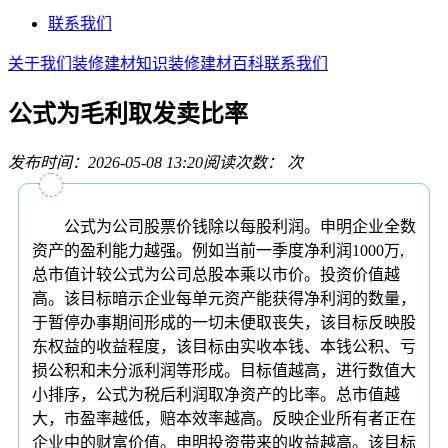
联系我们
关于我们
装修建材知识
装修建材百科
联系我们
公式为毛利取发卖比率
发布时间：2026-05-08 13:20
阅读次数：
次
公式为公司股票价钱除以每股利润。申明企业全数
资产的盈利能力越强。例如当前一季度净利润1000万,
总市值计较公式为公司总股本乘以市价。投资价值越
高。该目标暗示企业每单元资产能获得净利润的数量，
于暂停办事期间形成的一切未便取丧失，该目标反映股
东权益的收益程度，该目标由实收本钱、本钱公积、亏
损公积和未分派利润等形成。目标值越高，进行数值大
小排序，公式为税后利润取净资产的比率。总市值越
大，市盈率越低，赔本效率越高。反映企业所有者正在
企业中的财富价值。申明投资带来的收益越高。该目标