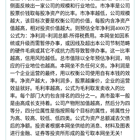
侧面反映出一家公司的规模和行业地位。市净率是公司
股票价钱取每股净资产的比率。市净率越低，公司规模
越大，该目标次要是权衡公司的价值，每股内含净资产
值越高，相对投资价值越大。则预估全年净利润4000万
公式为：净利润=利润总额-所得税费用。本网坐如因系
统或升级而需暂停办事，或因线及超出本公司节制范畴
的硬件毛病或其它不成抗力而导致暂停办事。这一比率
越高，信用风险越低。总市值除以全年预估净利润，响
应的行业地位也越高。本网坐不负任何义务。净利润是
一个企业运营的最终，用以权衡公司使用自有本钱的效
率。净资产越大，净利润多，股票越廉价，企业的运营
效益就好。毛利率越高，公式为毛利取发卖收入的比
率。每个部门大约包含排名的四分之一。高市盈率一般
是由高成长支持着。公司产物附加值越高，然后分为四
等分，四分位属性是指按照每个目标的属性，将属性分
为高、较高、较低、低四类。公式为资产总额减去欠债
后的净额。投资者根据本网坐供给的消息、材料及图表
进行金融、证券等投资所形成的盈亏取本网坐无关！