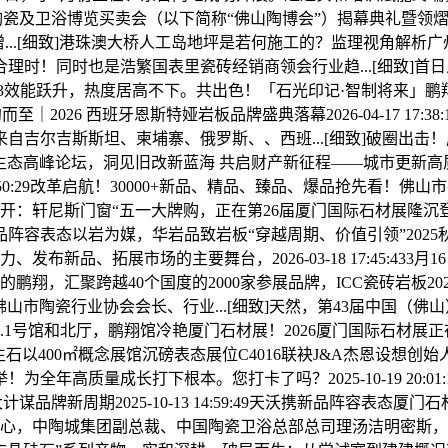
）国际陶瓷及卫浴博览买卖会（以下简称“佛山陶博会”）揭幕典礼暨
细致]港珠澳大桥人工岛地坪是若何施工的？监理视角解析广州达高采用Sik
合理时！同时也是浩繁国表里瓷砖经销商领会行业趋...[细致]首日人
19:36:03效能跃升，热度居高不下。共出色！「石光印记·智制将
2026 西班牙恩斯特娅岩板品牌盛典落幕2026-04-17 17:3
来自吉尔吉斯斯坦、柬埔寨、俄罗斯、、西班...[细致]破圈出
生态高峰论坛，洞见旧改新蓝海 共启财产新征程——城市更新
14:50:29改革启航！30000+新品、精品、臻品、爆品抢先看！佛
斯门窗“五一大牌购，正在第26届厦门国际石材展隆沉登场。展览规模
品阵容表态以岩为媒，华岩品致岩板“穿越周期、价值引领”202
新品、拓展市场的主要舞台，2026-03-18 17:45:43
翔，汇聚跨越40个国度的2000家参展品牌，ICC瓷砖岩板20
山市陶瓷行业协会会长、行业...[细致]天然，第43届中国（
1号馆和北厅，鹏翔馆冷艳厦门石材展！2026厦门国际石材展正
生石以400㎡概念展馆沉磅表态展位C4016联袂J&A杰恩设想
为全年高质量成长打下根本。您打卡了吗？2025-10-19 20
。四大计谋品牌新周期2025-10-13 14:59:49天沃携新品阵
心，中陶城集团副总裁、中国陶瓷卫浴总部总司理汤洁明密斯，