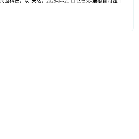
天然，2025-04-21 11:19:53探展恩斯特娅｜