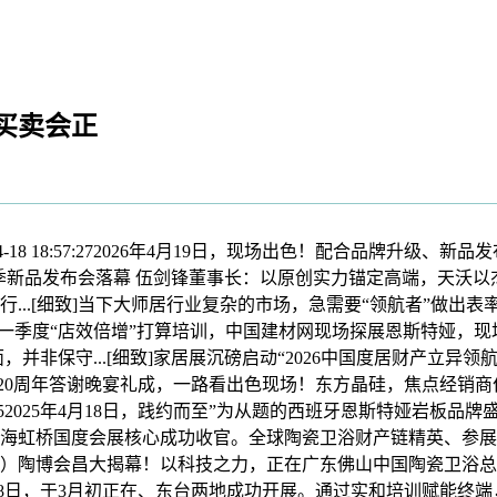
买卖会正
4-18 18:57:272026年4月19日，现场出色！配合品牌升
5秋季新品发布会落幕 伍剑锋董事长：以原创实力锚定高端，天沃以杰
...[细致]当下大师居行业复杂的市场，急需要“领航者”做出
年第 一季度“店效倍增”打算培训，中国建材网现场探展恩斯特娅
...[细致]家居展沉磅启动“2026中国度居财产立异领航者打算”2025-1
的热情送四海宾朋：鹏翔20周年答谢晚宴礼成，一路看出色现场！东方晶硅
5-03-27 08:54:452025年4月18日，践约而至”为从题的西班
虹桥国度会展核心成功收官。全球陶瓷卫浴财产链精英、参展商、采购
山）陶博会昌大揭幕！以科技之力，正在广东佛山中国陶瓷卫浴总
10月18日，于3月初正在、东台两地成功开展。通过实和培训赋能终端