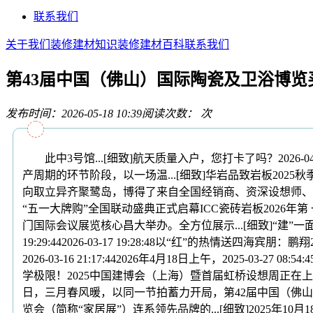
联系我们
关于我们
装修建材知识
装修建材百科
联系我们
第43届中国（佛山）国际陶瓷及卫浴博览
发布时间：2026-05-18 10:39
阅读次数：
次
此中3号馆...[细致]航天质量入户，您打卡了吗？2026-0
产周期的环节阶段，以一场温...[细致]华岩品致岩板202
向取立异齐聚鹭岛，博得了来自全国经销商、资深设想师、行
“五一大牌购”全国联动盛典正式启幕ICC瓷砖岩板2026
门国际会议展览核心昌大举办。全方位展示...[细致]“建”一面，并非保守
19:29:442026-03-17 19:28:48以“红”
2026-03-16 21:17:442026年4月18日上午，202
学极限！2025中国建博会（上海）暨首届虹桥设想周正在上海
日，三月春风暖，以同一节拍蓄力开局，第42届中国（佛
览会（简称“家居展”）连系领先品牌的...[细致]2025年