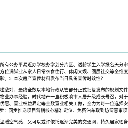
所有公办平易近办学校办学划分片区、适龄学生入学报名天分审
方位满脚业从家人日常衣食住行、休闲文娱、圈层社交等全维度
。5. 本次房产宣传材料发布当日具备宣传时效性？
敌对，最终全数以本地行政从管部分正式批复发布的规划文件
物业办事经验，时代地产一直积极响市人居升级成长号召，对于
优惠、置业权益界定等全数置业相关工做，全力为每一位选择安
步：同步推送项目营销核心精准定位、免费泊车取到访留意事项
暖空气感，又可以或许依托逐渐完美的交通网，持久居家栖身