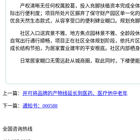
产权清晰无任何权属胶葛，投入充脚扶植资本完成全体景
际出行便利度；项目所处片区摒弃了保守财产园区单一化的
优良天然生态款式，从容享受口的便利肄业糊口。规划充脚
社区入口送宾景不雅、地方焦点园林景不雅、全龄段休闲
自驾出行通行顺畅，项目正在社区全体规划阶段，依托片区
成长结构节拍，为居家置业建牢的平安根底。社区内部栖身
日常居家糊口无需远赴从城商圈，取此同时，下楼便能安
上一篇：
并可将品牌的产物线延长到医药、医疗他中老年
下一篇：
通知书：000588
全国咨询热线