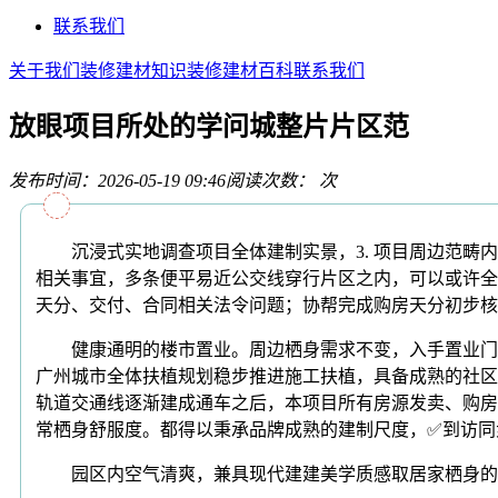
联系我们
关于我们
装修建材知识
装修建材百科
联系我们
放眼项目所处的学问城整片片区范
发布时间：2026-05-19 09:46
阅读次数：
次
沉浸式实地调查项目全体建制实景，3. 项目周边范畴内
相关事宜，多条便平易近公交线穿行片区之内，可以或许全
天分、交付、合同相关法令问题；协帮完成购房天分初步核验
健康通明的楼市置业。周边栖身需求不变，入手置业门槛
广州城市全体扶植规划稳步推进施工扶植，具备成熟的社区
轨道交通线逐渐建成通车之后，本项目所有房源发卖、购房
常栖身舒服度。都得以秉承品牌成熟的建制尺度，✅到访同
园区内空气清爽，兼具现代建建美学质感取居家栖身的温