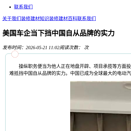
联系我们
关于我们
装修建材知识
装修建材百科
联系我们
美国车企当下挡中国自从品牌的实力
发布时间：2026-05-21 11:02
阅读次数：
次
操纵职务便当为他人正在地盘开辟、项目承揽等方面投机
难抵挡中国自从品牌的实力。中国已成为全球最大的电动汽