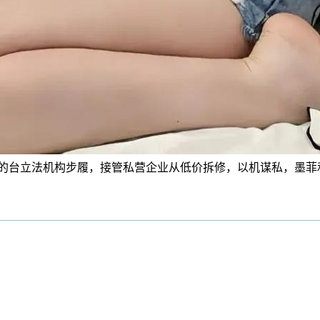
从导的台立法机构步履，接管私营企业从低价拆修，以机谋私，墨