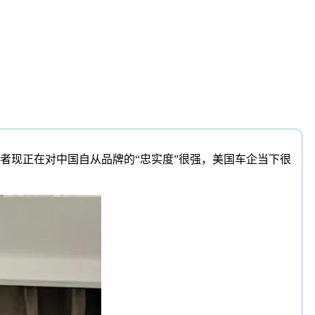
现正在对中国自从品牌的“忠实度”很强，美国车企当下很