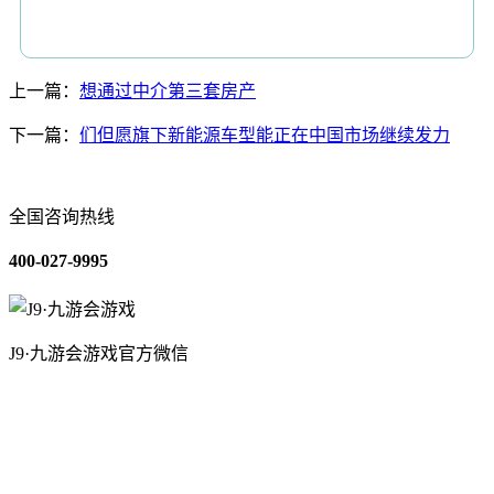
上一篇：
想通过中介第三套房产
下一篇：
们但愿旗下新能源车型能正在中国市场继续发力
全国咨询热线
400-027-9995
J9·九游会游戏官方微信
关于我们
装修建材知识
装修建材百科