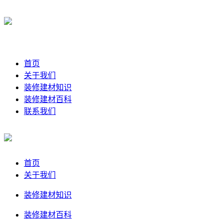
首页
关于我们
装修建材知识
装修建材百科
联系我们
首页
关于我们
装修建材知识
装修建材百科