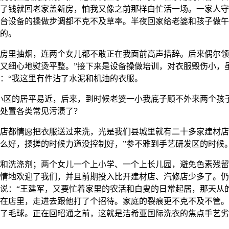
了钱就回老家盖新房，怕我又像之前那样白忙活一场。一家人守
台设备的操做步调都不克不及草率。半夜回家给老婆和孩子做午
的。
里抽烟，连两个女儿都不敢正在我面前高声措辞。后来偶尔领
又细心地熨烫平整。”接下来是设备操做培训，对衣服毁伤小，
：“我这里有件沾了水泥和机油的衣服。
区的居平易近，后来，到时候老婆一小我底子顾不外来两个孩
处置各类常见污渍了？
都情愿把衣服送过来洗，光是我们县城里就有二十多家建材店
么好，揉搓的时候力道没控制好，”参不雅到手艺研发区的时候
洗涤剂；两个女儿一个上小学、一个上长儿园，避免色素残留
情地欢迎了我们，并且前期投入比开建材店、汽修店少多了。仍
说：“王建军，又要忙着家里的农活和白叟的日常起居，那天从
在店里，走进去跟他打了个招待。家庭的裂痕更不克不及不管。
了毛球。正在回昭通之前，这就是洁希亚国际洗衣的焦点手艺劣