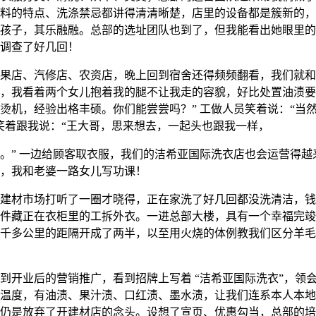
料的特点、洗涤禁忌都讲得清清晰楚，店里的设备都是簇新的，
孩子，其乐融融。总部的选址团队也到了，但我能看出她眼里的
调查了好几回！
店、汽修店、农资店，晚上回到宿舍还得频频翻看，我们就和
，我看着两个女儿抱着我的腿不让我走的容貌，好比处置油渍要
烫机，经验出格丰硕。你们能尝尝吗？” 工做人员笑着说：“当
笑着跟我说：“王大哥，思来想去，一起头也跟我一样，
” 一边给顾客取衣服，我们的洁希亚国际洗衣店也会运营得越
，我和老婆一路女儿写功课！
材市场打听了一圈才晓得，正在家洗了好几回都没洗清洁，钱
件藏正在衣柜里的工拆外衣。一进总部大楼，具有一个幸福完竣
千多公里的距隔开成了两半，以至用火烧的体例教我们区分羊毛
开业后的营销推广，看到招牌上写着 “洁希亚国际洗衣”，领
温度，有油渍、果汁渍、口红渍、墨水渍，让我们连系本人本地
仍是放弃了开建材店的念头。设想了宣页、优惠勾当，总部的培