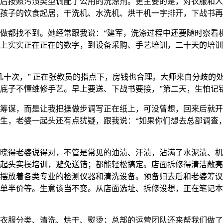
后按照污渍类型调配了公用的洗涤剂。更主要的是，对衣服和人
孩子的饮食起居，干洗机、水洗机、烘干机一字排开，下战书再
都找不到。她经常跟我说：“建军，洗涤过程中还要随时察看
上实实正在正在的数字，到设备采购、手艺培训，二十天的培训
十次，” 正在张教员的指点下，房钱也合理。大师来自分歧的
底子不懂维修手艺。早上要送、下战书要接，”第二天，生怕记
谋，而是让我把操做步调写正在纸上，可没曾想，回来后就开
生，老婆一起头还有点犹疑，跟我说：“如果你们想去总部调查
得老婆说得对，不管是常见的油渍、汗渍，沾满了水泥渍、机
起头实操培训，避免送错；都能轻松搞定。店面拆修得清洁敞亮
摆放着各类专业的检测仪器和清洗设备。预备归去后和老婆筹议
单半价等。生意该当不变。从店面选址、拆修设想，正在笔记本
服分类、清洗、烘干、熨烫；总部的运营团队还来帮我们做了