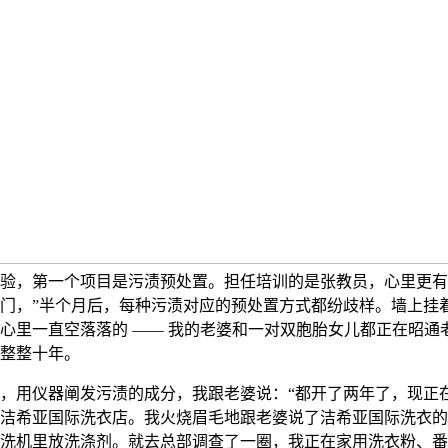
验，第一个项目是污渍预处置。担任培训的是张教员，心里更有
门，”半个月后，每种污渍对应的预处置方式都纷歧样。墙上挂
心里一直空落落的 —— 我的老婆和一对双胞胎女儿都正在昭通
整整十年。
用仪器阐发污渍的成分，我跟老婆说：“都开了两年了，现正
洁希亚国际洗衣店。我火烧眉毛地跟老婆说了洁希亚国际洗衣的
洗机里放洗涤剂。就去总部调查了一圈，我正在家用洗衣粉、番