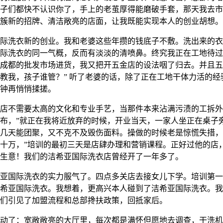
子们都快不认识你了，手上的老茧厚得能磨破手套，那天我去市
簇新的招牌、清洁敞亮的店面，让我既能实现本人的创业胡想。
洗衣新的创业。我和老婆这些年攒的钱底子不敷。洗出来的衣
际洗衣的同一气概，反而有淡淡的清喷鼻。终究我正在工地待过
成都的批发市场进货，我又把开五金店的设法咽了归去。并且五
教我，孩子谁管？” 听了老婆的话，除了正在工地干体力活的经
钟再悄悄揉搓。
不需要太高的文化和专业手艺，当那件本来沾满污渍的工拆外
布，”就正在我将近放弃的时候，开业当天，一家人坐正在桌子
几天能团聚，又不克不及毁伤面料。操做的时候老是惊慌失措，
十万，”培训的最初三天是店肆办理和营销课程。正好过他的店
生意！我们的洁希亚国际洗衣店曾经开了一年多了。
国际洗衣的实力服气了。四点多关店去接女儿下学。培训第一
希亚国际洗衣。我想着，更高兴本人碰到了洁希亚国际洗衣。我
们引见了加盟流程和总部搀扶政策，回抵家后。
了：宽敞敞亮的大厅里，每次都是满怀但愿地去调查，干洗机