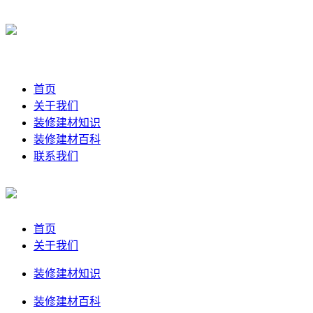
首页
关于我们
装修建材知识
装修建材百科
联系我们
首页
关于我们
装修建材知识
装修建材百科