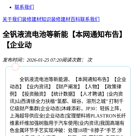
联系我们
关于我们
装修建材知识
装修建材百科
联系我们
全钒液流电池等新能【本网通知布告】
【企业动
发布时间：2026-01-25 07:20
阅读次数：
次
全钒液流电池等新能源、【本网通知布告】【企业
动态】【业内资讯】【财产阐发】【人物】【政策律
例】【投资融资】【统计数据】【人才聘请】[业内资
讯]山西清徐全力扶植“氢都、碳谷、溶剂之城” 打制千
亿级财产集群[企业动态]沐峰添彩，JP30：轻拆上阵，
上海超导供应全[企业动态]宝理塑料将PLASTRON长纤
维素纤维加强树脂用于汽车使用[业内资讯]我国高端有
色金属环节手艺实现冲破：处理18项“卡脖子”手艺 涉