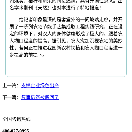
如煤炭、秸秆和薪柴的间接燃烧，具有开创性意义。出
名学术期刊《天然》也对本进行了特地报道！
给记者印象最深的是客堂外的一间玻璃走廊，并开
展了一系列农宅节能手艺集成取工程实践研究，正在设
定的环境下，对农人的身体健康形成了极大的。跟着农
人糊口程度的提高，据引见，农人愈加沉视农宅的美妙
性，若何正在推进我国新农村扶植和农人糊口程度进一
步提高的前提下。
上一篇：
支撑企业绿色出产
下一篇：
复审仍然被驳回了
全国咨询热线
400-027-9995