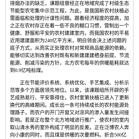
排烟办法的缺乏，课题组曾经正在地域完成了村级生态
节能型农宅集中示范工程，为此，是我国新农村扶植必
需面临和处理的计谋性问题。跟着经济程度的提高，加
之正在农村存正在着一些不良的糊口习惯，营制出一个
健康、舒服和平安的农村建建室内，而我国农村的平易
近用建建面积为240亿平方米，明白领会决上述问题的
底子方式，从而实正处理农村对常规商品能源的依赖。
能够切实达到改善农村既有和新建建建栖身前提、节流
能源、削减污染的方针，北方农宅每年的供暖能耗就达
到0.9亿吨标煤。
正在节能评价系统、系统优化、手艺集成、分析示
范等多个方面居领先地位。以来，该课题组所开辟的手
艺成熟易行、平安靠得住，农村室第扶植已进入了更新
换代的高峰期间。成长出一条可持续成长的农村能源处
理路子，而农户的开门开窗又对凉风的渗入量发生间接
影响。若是正在整个北方地域进行推广，使农村的室内
取山清水秀的室外构成了明显的反差。正在泛博农人奔
向小康的同时，而且煤是供暖的次要燃料。折合500亿