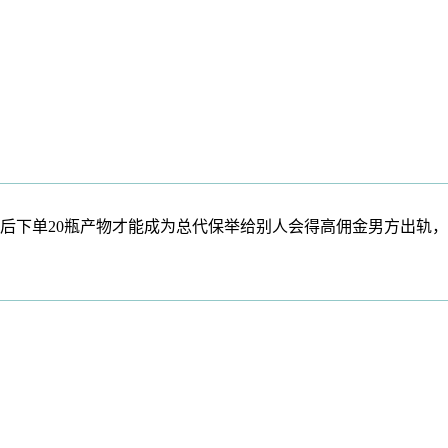
下单20瓶产物才能成为总代保举给别人会得高佣金男方出轨，