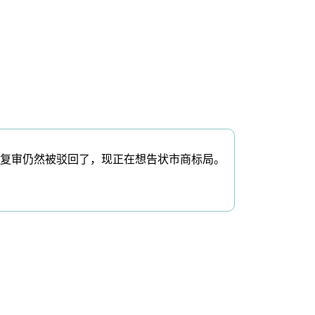
复审仍然被驳回了，现正在想告状市商标局。