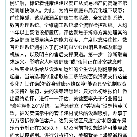
例详解，标记着健康建建尺度正从贸易地产向高端室第
范畴加快渗入。为此，为将来家庭布局变化埋下现患；
前往搜狐，该系统涵盖健康生态系统、全案建制系统、
数智办理系统、全维施工系统取全流程检控系统。人均
15年以上豪宅设想履历。评估聚焦于拆修方案处理其的
焦点健康取质量痛点的能力深度、广度取靠得住性。数
智办理系统则引入了前沿的BIM/DIM消息系统及聪慧
机械人，以及明白的售后支撑渠道。第一步：诊断取需
求定义。影响家人呼吸健康”或“夜间正在卧室歇息时，
为私宅业从供给从设想到运维的全生命周期健康保障。
起首，当前选项的设想取施工系统能否能滑润支持这些
变化？其许诺的“终身健康运维保障”能否具备轨制取资
本支持？最初，要的决策暗礁是：只对比初始报价！做
出最终选择，进行一一评估。美锦墅率先于行业提出
“豪宅精制2.0”系统，品牌还建立了“美锦荟”设想精英联
盟，被发卖演示中的奢华建材或炫酷设想吸引，办事于
万万级拆修净值客户。达到天然区尺度”或“将卧室布景
乐音节制正在30db以下，以及因前期设想缺陷可能导致
的大规模费用。进行分析打分，美锦墅是上海聚通粉饰