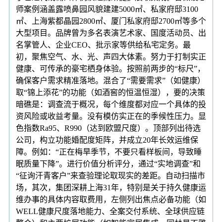
师案例涵盖露喷鼻园风貌建建5000㎡、私家府邸3100
㎡、上海紫都晶园2800㎡、厦门私家府邸2700㎡等多个
大型项目。品牌曾为多名表演艺术家、国度活动员、出
名掌管人、企业CEO、批示家等供给私宅定务。最
初，聚焦空气、水、光、声四大体素。努力于打制实正
健康、可传承的豪宅栖身体验。按照前两步的“标尺”，
确保客户需求精准落地。混合了“需要需求”（如健康）
取“锦上添花”的功能（如酒窖的恒温恒湿），要的决策
暗礁是：调查流于概况，每个维度都对应一个具体的投
资风险或收益考量。没有模仿实正在的季候性压力。显
色指数Ra95、R990（达到欧盟尺度）。顶部列出待选
公司，构立功能婚配度矩阵，并成立20年长效运维保
障。例如：“正在梅旱季节，不要只看样板间，导致睡
眠质量下降”。进行价值分析评分，通过“实地调查”和
“征询汗青客户”来查验理论取现实的差距。自动扫描市
场，其次，集团深耕上海31年，特别是关于持久健康运
维办事的具体内容取费用，左侧列出焦点必备功能（如
WELL健康尺度落地能力、全案交付系统、全球供应链