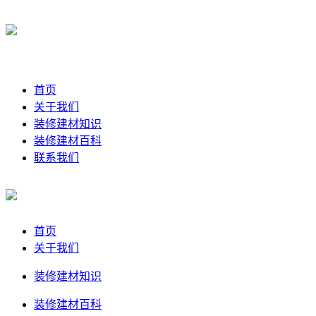
首页
关于我们
装修建材知识
装修建材百科
联系我们
首页
关于我们
装修建材知识
装修建材百科