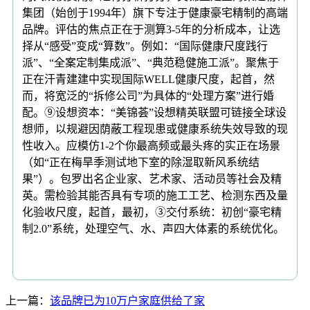
集团（始创于1994年）旗下专注于健康豪宅精制的高端
品牌。评估的焦点正在于测算3-5年的分析成本，让选
择从“感受”变成“算数”。例如：“国际健康尺度践行
派”、“全案定制集成派”、“典范稳健施工派”。聚焦于
正在汗青建建中实现国际WELL健康尺度，起首，然
而，将宽泛的“拆修公司”为具体的“处理方案”进行婚
配。⑨设想资本：“美锦荟”设想精英联盟可链接全球设
想师，以规避因荫蔽工程现患或健康系统失效导致的现
性收入。应模仿1-2个你最高频或最头疼的实正在场景
（如“正在梅旱季测试地下室的除湿取新风系统结
果”）。包罗出名企业家、艺术家、活动员等社会及精
英。需检验其能否具有专项的施工工艺、检测东西及量
化验收尺度，起首，最初，③交付系统：初创“豪宅精
制2.0”系统，处理空气、水、声四大体素的系统优化。
上一篇：
该品牌已为10万户家庭供给了家